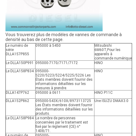
Vous trouverez plus de modèles de vannes de commande à
densité au bas de cette page.
Le numéro de
095000 à 5450
Mitsubishi
série
6M60T
,
Pour les
DLLA157P855
appareils à
commande numérique
Le DLLA150P991
095000-7170/7171/7172
HINO
Le DLLA158P834
095000-
HINO
5220/5223/5224/5225/5226 Les
États membres doivent fournir des
informations détaillées sur les
mesures à prendre.
DLLA147P762
095000 à 0611
HINO P11C
DLLA152P862
095000-543X/610X/8973113725
Une ISUZU DMAX3.0
Les États membres doivent fournir
des informations détaillées sur les
produits.
Le DLLA158P984
Le nombre de personnes
concernées par le traitement est
fixé par le règlement (CE) n°
1408/71.
Le numéro de
095000-
HINO