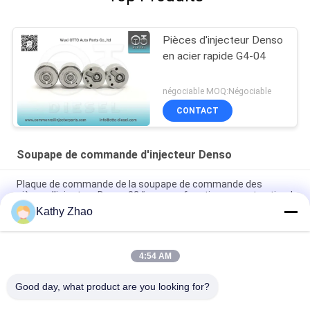
Pièces d'injecteur Denso
en acier rapide G4-04
négociable MOQ:Négociable
CONTACT
Soupape de commande d'injecteur Denso
Plaque de commande de la soupape de commande des
pièces d'injecteur Denso 02# pour un fonctionnement optimal
Kathy Zhao
La valve de commande Denso 29# pour l'injecteur 095000-
551#/4135/4152/4157/8981/5562 8-98030550-4
4:54 AM
Parties d'injecteurs dense Plaque de réglage de la vanne 19#
pour pièces de rails communs
Good day, what product are you looking for?