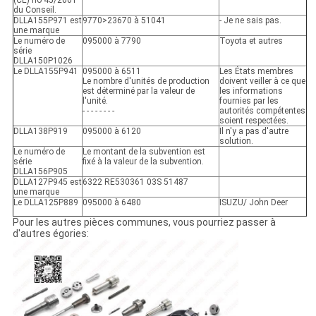
du Conseil.
DLLA155P971 est
9770>23670 à 51041
- Je ne sais pas.
une marque
Le numéro de
095000 à 7790
Toyota et autres
série
DLLA150P1026
Le DLLA155P941
095000 à 6511
Les États membres
Le nombre d'unités de production
doivent veiller à ce que
est déterminé par la valeur de
les informations
l'unité.
fournies par les
- - - - - - - -
autorités compétentes
soient respectées.
DLLA138P919
095000 à 6120
Il n'y a pas d'autre
solution.
Le numéro de
Le montant de la subvention est
série
fixé à la valeur de la subvention.
DLLA156P905
DLLA127P945 est
6322 RE530361 03S 51487
une marque
Le DLLA125P889
095000 à 6480
ISUZU/ John Deer
Pour les autres pièces communes, vous pourriez passer à
d'autres égories: