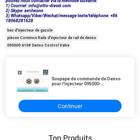
pouvez nous contacter via la méthode suivante:
1) Courriel: info@otto-diesel.com
2) Skype: avrilwonn
3) Whatsapp/Viber/Wechat/message texte/téléphone: +86
18068281628
bec d'injecteur de gazole
pièces Common Rails d'injecteur de rail de denso
095000-610# Denso Control Valve
Soupape de commande de Denso
pour l'injecteur 095000-
610#/698# 8-98011604-# /8-
98055862- #
Continuer
Top Produits