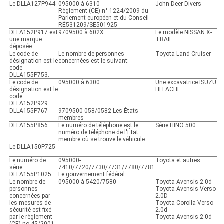
Le DLLA127P944
095000 à 6310
John Deer Divers
Règlement (CE) n° 1224/2009 du
Parlement européen et du Conseil
RÉ531209/SE501925
DLLA152P917 est
9709500 à 602X
Le modèle NISSAN X-
une marque
TRAIL
déposée.
Le code de
Le nombre de personnes
Toyota Land Cruiser
désignation est le
concernées est le suivant:
code
DLLA155P753.
Le code de
095000 à 6300
Une excavatrice ISUZU
désignation est le
HITACHI
code
DLLA152P929.
DLLA155P767
9709500-058/0582 Les États
membres
DLLA155P856
Le numéro de téléphone est le
Série HINO 500
numéro de téléphone de l'État
membre où se trouve le véhicule.
Le DLLA150P725
Le numéro de
095000-
Toyota et autres
série
7410/7720/7730/7731/7780/7781
DLLA155P1025
Le gouvernement fédéral
Le nombre de
095000 à 5420/7580
Toyota Avensis 2.0d
personnes
Toyota Avensis Verso
concernées par
2.0D
les mesures de
Toyota Corolla Verso
sécurité est fixé
2.0d
par le règlement
Toyota Avensis 2.0d
(CE) no 45/2001