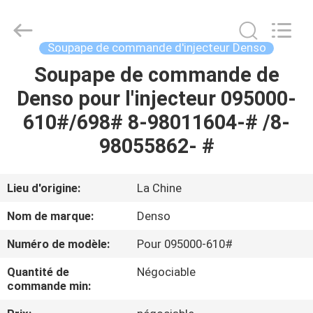
2026
WUXI
OTTO
AUTO
PARTS
Soupape de commande d'injecteur Denso
CO.,LTD.
All
Soupape de commande de
À
Rights
Reserved.
Denso pour l'injecteur 095000-
LA
610#/698# 8-98011604-# /8-
MAISON
98055862- #
PRODUITS
Lieu d'origine:
La Chine
À
Nom de marque:
Denso
PROPOS
Numéro de modèle:
Pour 095000-610#
DE
Quantité de
Négociable
NOUS
commande min: