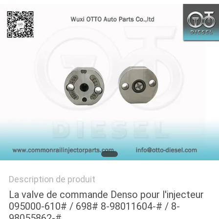
PLAN
DU
SITE
PRIVACY
POLICY
Description de produit
La valve de commande Denso pour l'injecteur
095000-610# / 698# 8-98011604-# / 8-
98055862-#