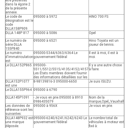
être présentés
dans la égorie 2
de la présente
annexe.
Le code de
095000 à 5972
HINO 700 FS
désignation est le
code
DLLA158P909.
DLLA 148P 817
095000 à 5086
Opel
Le numéro de
095000 à 6521
Hino Toyata est un
série DLLA
joueur de tennis.
155P840
Le numéro
095000-5344/6363/6364 Le
Il est à moi, il est à
d'immatriculation
gouvernement fédéral
moi.
est:
Le DLLA152P865
095000-
Il y a une autre chose
5511/5512/5515/4135/4152/4157
à faire.
Les États membres doivent fournir
des informations détaillées sur les
DLLA152P1077
8-98139816-3 095000-6650
Je suis ISUZU.
est une
Le DLLA155P964
095000 à 6790
DLLA145P1091
- Je vous en prie.
095000 à 8910
Nom de la
0986435079
marque
,
Opel
,
,
Vauxhall
Les données de
095000 à 956X
Je vous en prie.
référence sont les
suivantes:
DLLA148P932 est
095000-6240/6241/6242/6243 Le
Le nombre total de
une marque
gouvernement fédéral
véhicules à moteur est
déposée.
fixé à: