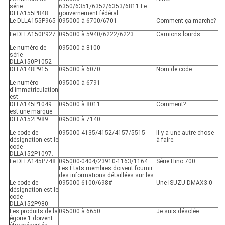
série
6350/6351/6352/6353/6811 Le
DLLA155P848
gouvernement fédéral
Le DLLA155P965
095000 à 6700/6701
Comment ça marche?
Le DLLA150P927
095000 à 5940/6222/6223
Camions lourds
Le numéro de
095000 à 8100
série
DLLA150P1052
DLLA148P915
095000 à 6070
Nom de code:
Le numéro
095000 à 6791
d'immatriculation
est:
DLLA145P1049
095000 à 8011
Comment?
est une marque
DLLA152P989
095000 à 7140
Le code de
095000-4135/4152/4157/5515
Il y a une autre chose
désignation est le
à faire.
code
DLLA152P1097.
Le DLLA145P748
095000-0404/23910-1163/1164
Série Hino 700
Les États membres doivent fournir
des informations détaillées sur les
Le code de
095000-6100/698#
Une ISUZU DMAX3.0
désignation est le
code
DLLA152P980.
Les produits de la
095000 à 6650
Je suis désolée.
égorie 1 doivent