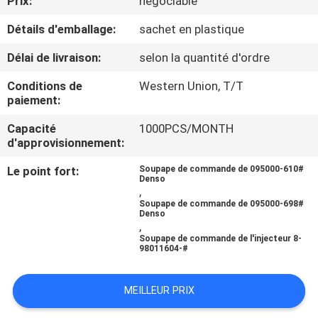
Prix:
négociable
VISITE
Détails d'emballage:
sachet en plastique
DE
L'USINE
Délai de livraison:
selon la quantité d'ordre
Conditions de
Western Union, T/T
paiement:
CONTRÔLE
QUALITÉ
Capacité
1000PCS/MONTH
d'approvisionnement:
Le point fort:
Soupape de commande de 095000-610#
CONTACTEZ-
Denso
,
NOUS
Soupape de commande de 095000-698#
Denso
,
Soupape de commande de l'injecteur 8-
NOUVELLES
98011604-#
LES
MEILLEUR PRIX
AFFAIRES