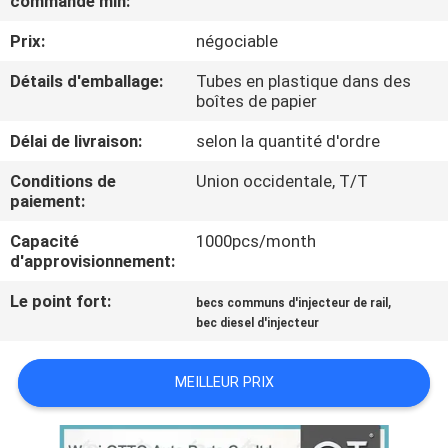
commande min:
VISITE
Prix:
négociable
DE
L'USINE
Détails d'emballage:
Tubes en plastique dans des
boîtes de papier
Délai de livraison:
selon la quantité d'ordre
CONTRÔLE
QUALITÉ
Conditions de
Union occidentale, T/T
paiement:
Capacité
1000pcs/month
CONTACTEZ-
d'approvisionnement:
NOUS
Le point fort:
,
becs communs d'injecteur de rail
bec diesel d'injecteur
NOUVELLES
MEILLEUR PRIX
LES
AFFAIRES