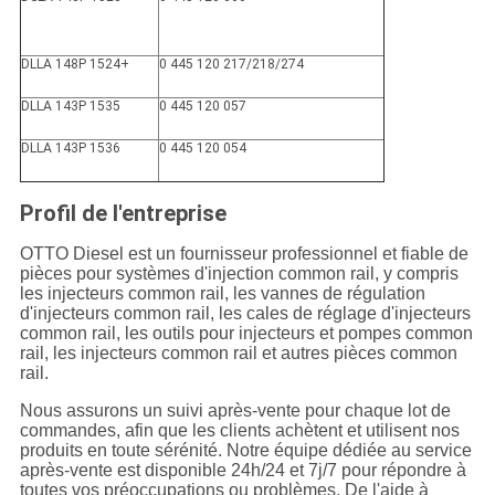
DLLA 148P 1524+
0 445 120 217/218/274
DLLA 143P 1535
0 445 120 057
DLLA 143P 1536
0 445 120 054
Profil de l'entreprise
OTTO Diesel est un fournisseur professionnel et fiable de
pièces pour systèmes d'injection common rail, y compris
les injecteurs common rail, les vannes de régulation
d'injecteurs common rail, les cales de réglage d'injecteurs
common rail, les outils pour injecteurs et pompes common
rail, les injecteurs common rail et autres pièces common
rail.
Nous assurons un suivi après-vente pour chaque lot de
commandes, afin que les clients achètent et utilisent nos
produits en toute sérénité. Notre équipe dédiée au service
après-vente est disponible 24h/24 et 7j/7 pour répondre à
toutes vos préoccupations ou problèmes. De l'aide à