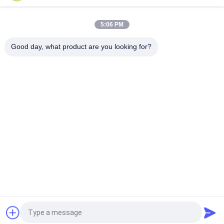
Buse d'injecteur à rampe commune DLLA141P2146 pour
injecteurs 0445120134
5:06 PM
DSLA150P1438 Buse commune de rail 0433175425 Pour
pièces de moteur diesel automobile
Good day, what product are you looking for?
Catégories populaires
Tous
Bec Common Rail 
Buse À Rampe 
De Denso
Commune Delphi
Bec Piézo-
Bec De Siemens 
Électrique De Bosch
VDO
Bec Common Rail 
Buse D'injection De 
De Bosch
Rail Commun
Soupape De 
Soupape De 
Commande 
Commande 
D'injecteur Denso
D'injecteur Delphi
Demandez un devis