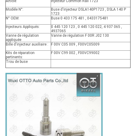
Article:
Injecteur Common Rail 1723
Modèle N°:
Buse d'injecteur DSLA140P1723 , DSLA 140 P
1723
N° OEM:
Buse 0 433 175 481 , 0433175481
Injecteurs Appliqués:
0 445 120 123 , 0 445 120 022, 4 937 065 ,
4937065
Vanne de régulation
Vanne de régulation F 00R J02 130
appliquée
Bille d'injecteur auxiliaire :
F 00V C05 009 , F00VC05009
Kits de réparation
F 00V C99 002 , F00VC99002
pertinents:
Trou de buse