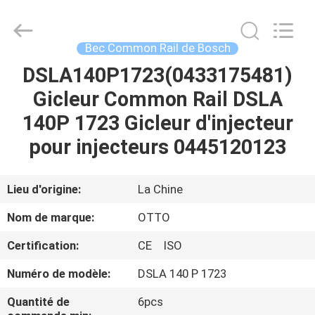
2026
WUXI
OTTO
AUTO
PARTS
Bec Common Rail de Bosch
CO.,LTD.
All
DSLA140P1723(0433175481)
À
Rights
Reserved.
Gicleur Common Rail DSLA
LA
140P 1723 Gicleur d'injecteur
MAISON
pour injecteurs 0445120123
PRODUITS
Lieu d'origine:
La Chine
À
Nom de marque:
OTTO
PROPOS
Certification:
CE ISO
DE
Numéro de modèle:
DSLA 140 P 1723
NOUS
Quantité de
6pcs