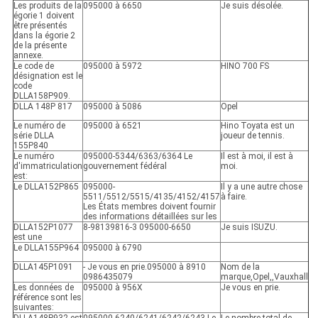
Les produits de la
095000 à 6650
Je suis désolée.
égorie 1 doivent
être présentés
dans la égorie 2
de la présente
annexe.
Le code de
095000 à 5972
HINO 700 FS
désignation est le
code
DLLA158P909.
DLLA 148P 817
095000 à 5086
Opel
Le numéro de
095000 à 6521
Hino Toyata est un
série DLLA
joueur de tennis.
155P840
Le numéro
095000-5344/6363/6364 Le
Il est à moi, il est à
d'immatriculation
gouvernement fédéral
moi.
est:
Le DLLA152P865
095000-
Il y a une autre chose
5511/5512/5515/4135/4152/4157
à faire.
Les États membres doivent fournir
des informations détaillées sur les
DLLA152P1077
8-98139816-3 095000-6650
Je suis ISUZU.
est une
Le DLLA155P964
095000 à 6790
DLLA145P1091
- Je vous en prie.
095000 à 8910
Nom de la
0986435079
marque
,
Opel
,
,
Vauxhall
Les données de
095000 à 956X
Je vous en prie.
référence sont les
suivantes:
DLLA148P932 est
095000-6240/6241/6242/6243 Le
Le nombre total de