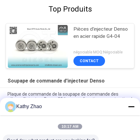
Top Produits
Pièces d'injecteur Denso
en acier rapide G4-04
négociable MOQ:Négociable
CONTACT
Soupape de commande d'injecteur Denso
Plaque de commande de la soupape de commande des
pièces d'injecteur Denso 02# pour un fonctionnement optimal
Kathy Zhao
La valve de commande Denso 29# pour l'injecteur 095000-
551#/4135/4152/4157/8981/5562 8-98030550-4
10:17 AM
Parties d'injecteurs dense Plaque de réglage de la vanne 19#
pour pièces de rails communs