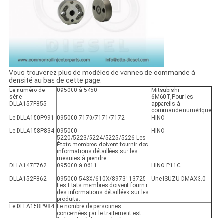
Vous trouverez plus de modèles de vannes de commande à
densité au bas de cette page.
Le numéro de
095000 à 5450
Mitsubishi
série
6M60T
,
Pour les
DLLA157P855
appareils à
commande numérique
Le DLLA150P991
095000-7170/7171/7172
HINO
Le DLLA158P834
095000-
HINO
5220/5223/5224/5225/5226 Les
États membres doivent fournir des
informations détaillées sur les
mesures à prendre.
DLLA147P762
095000 à 0611
HINO P11C
DLLA152P862
095000-543X/610X/8973113725
Une ISUZU DMAX3.0
Les États membres doivent fournir
des informations détaillées sur les
produits.
Le DLLA158P984
Le nombre de personnes
concernées par le traitement est