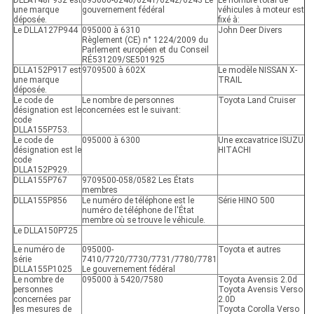
une marque
gouvernement fédéral
véhicules à moteur est
déposée.
fixé à:
Le DLLA127P944
095000 à 6310
John Deer Divers
Règlement (CE) n° 1224/2009 du
Parlement européen et du Conseil
RÉ531209/SE501925
DLLA152P917 est
9709500 à 602X
Le modèle NISSAN X-
une marque
TRAIL
déposée.
Le code de
Le nombre de personnes
Toyota Land Cruiser
désignation est le
concernées est le suivant:
code
DLLA155P753.
Le code de
095000 à 6300
Une excavatrice ISUZU
désignation est le
HITACHI
code
DLLA152P929.
DLLA155P767
9709500-058/0582 Les États
membres
DLLA155P856
Le numéro de téléphone est le
Série HINO 500
numéro de téléphone de l'État
membre où se trouve le véhicule.
Le DLLA150P725
Le numéro de
095000-
Toyota et autres
série
7410/7720/7730/7731/7780/7781
DLLA155P1025
Le gouvernement fédéral
Le nombre de
095000 à 5420/7580
Toyota Avensis 2.0d
personnes
Toyota Avensis Verso
concernées par
2.0D
les mesures de
Toyota Corolla Verso