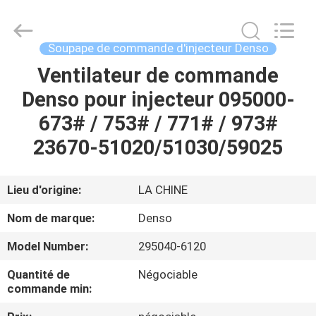
2026
WUXI
OTTO
AUTO
PARTS
Soupape de commande d'injecteur Denso
CO.,LTD.
All
Ventilateur de commande
À
Rights
Reserved.
Denso pour injecteur 095000-
LA
673# / 753# / 771# / 973#
MAISON
23670-51020/51030/59025
PRODUITS
Lieu d'origine:
LA CHINE
À
Nom de marque:
Denso
PROPOS
Model Number:
295040-6120
DE
Quantité de
Négociable
NOUS
commande min: