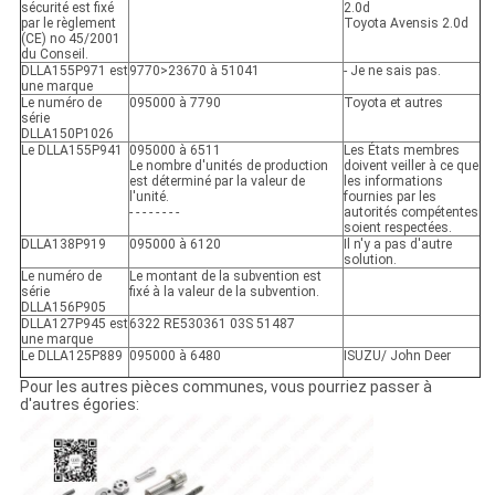
sécurité est fixé
2.0d
par le règlement
Toyota Avensis 2.0d
(CE) no 45/2001
du Conseil.
DLLA155P971 est
9770>23670 à 51041
- Je ne sais pas.
une marque
Le numéro de
095000 à 7790
Toyota et autres
série
DLLA150P1026
Le DLLA155P941
095000 à 6511
Les États membres
Le nombre d'unités de production
doivent veiller à ce que
est déterminé par la valeur de
les informations
l'unité.
fournies par les
- - - - - - - -
autorités compétentes
soient respectées.
DLLA138P919
095000 à 6120
Il n'y a pas d'autre
solution.
Le numéro de
Le montant de la subvention est
série
fixé à la valeur de la subvention.
DLLA156P905
DLLA127P945 est
6322 RE530361 03S 51487
une marque
Le DLLA125P889
095000 à 6480
ISUZU/ John Deer
Pour les autres pièces communes, vous pourriez passer à
d'autres égories: