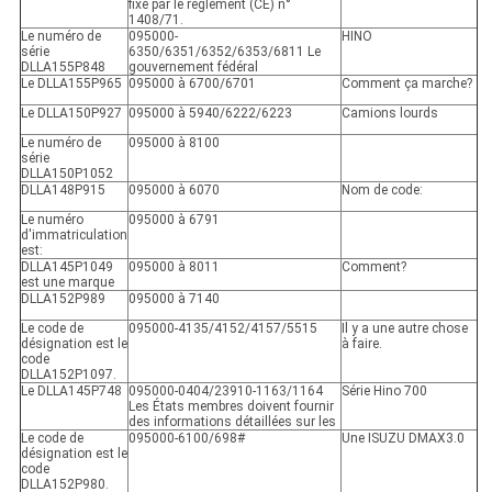
fixé par le règlement (CE) n°
1408/71.
Le numéro de
095000-
HINO
série
6350/6351/6352/6353/6811 Le
DLLA155P848
gouvernement fédéral
Le DLLA155P965
095000 à 6700/6701
Comment ça marche?
Le DLLA150P927
095000 à 5940/6222/6223
Camions lourds
Le numéro de
095000 à 8100
série
DLLA150P1052
DLLA148P915
095000 à 6070
Nom de code:
Le numéro
095000 à 6791
d'immatriculation
est:
DLLA145P1049
095000 à 8011
Comment?
est une marque
DLLA152P989
095000 à 7140
Le code de
095000-4135/4152/4157/5515
Il y a une autre chose
désignation est le
à faire.
code
DLLA152P1097.
Le DLLA145P748
095000-0404/23910-1163/1164
Série Hino 700
Les États membres doivent fournir
des informations détaillées sur les
Le code de
095000-6100/698#
Une ISUZU DMAX3.0
désignation est le
code
DLLA152P980.