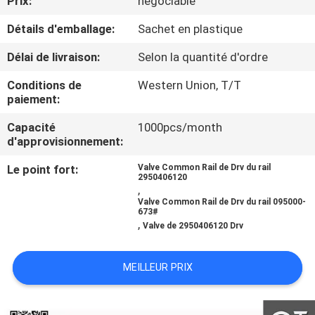
Prix:
négociable
VISITE
Détails d'emballage:
Sachet en plastique
DE
L'USINE
Délai de livraison:
Selon la quantité d'ordre
Conditions de
Western Union, T/T
paiement:
CONTRÔLE
QUALITÉ
Capacité
1000pcs/month
d'approvisionnement:
Le point fort:
Valve Common Rail de Drv du rail
CONTACTEZ-
2950406120
,
NOUS
Valve Common Rail de Drv du rail 095000-
673#
,
Valve de 2950406120 Drv
NOUVELLES
MEILLEUR PRIX
LES
AFFAIRES