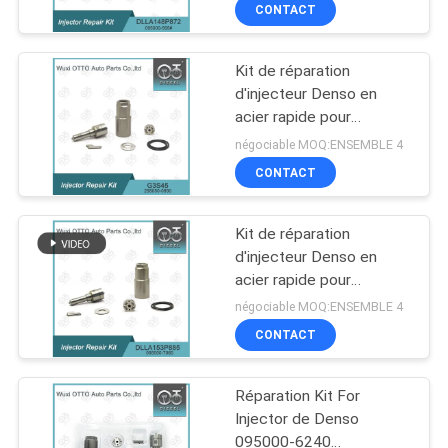
5650 avec buse
CONTACT
VISITE
DLLA148P872
DE
Kit de réparation
L'USINE
67
d'injecteur Denso en
acier rapide pour
Bec piézo-électrique
295050-0890 1465A367
CONTRÔLE
négociable MOQ:ENSEMBLE 4
de Bosch
avec injecteur G3S45
CONTACT
QUALITÉ
Kit de réparation
CONTACTEZ-
d'injecteur Denso en
NOUS
acier rapide pour
28
095000-7060/581#
négociable MOQ:ENSEMBLE 4
avec injecteur
Bec de Siemens
CONTACT
NOUVELLES
DLLA153P885
VDO
Réparation Kit For
LES
Injector de Denso
AFFAIRES
095000-6240