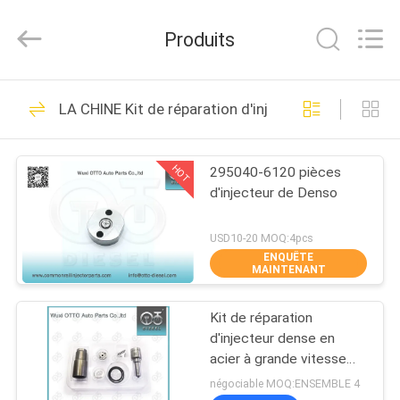
2026
WUXI
OTTO
Produits
AUTO
PARTS
CO.,LTD.
All
À
Rights
225
Reserved.
LA CHINE Kit de réparation d'injecteur Denso
LA
Bec Common Rail
MAISON
de Denso
HOT
295040-6120 pièces
d'injecteur de Denso
PRODUITS
USD10-20 MOQ:4pcs
ENQUÊTE
À
MAINTENANT
86
PROPOS
Buse à rampe
Kit de réparation
DE
d'injecteur dense en
commune Delphi
NOUS
acier à grande vitesse
pour l'injecteur 095000-
négociable MOQ:ENSEMBLE 4