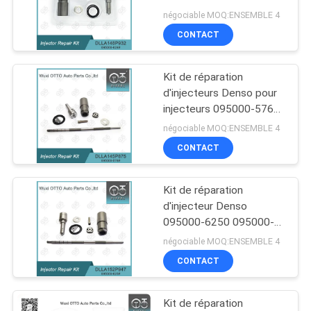
DLLA148P932
négociable MOQ:ENSEMBLE 4
CONTACT
PLAN
182
DU
Bec Common Rail
Kit de réparation
SITE
d'injecteurs Denso pour
de Bosch
injecteurs 095000-576#/
811#/ 862# Buse
PRIVACY
négociable MOQ:ENSEMBLE 4
DLLA145P875 Pour
CONTACT
POLICY
MITSUBISHI Pajero
Kit de réparation
49
d'injecteur Denso
Buse d'injection de
095000-6250 095000-
6240 095000-5650 avec
négociable MOQ:ENSEMBLE 4
rail commun
injecteur DLLA152P947
CONTACT
pour moteur NISSAN
NAVARRA 2.5L EURO 4
Kit de réparation