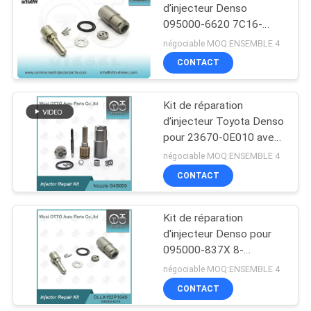
d'injecteur Denso
095000-6620 7C16-
55
9K546-AB avec buse
négociable MOQ:ENSEMBLE 4
DLLA151P955 Pour le
Soupape de
CONTACT
système de carburant
commande
diesel Ford
Kit de réparation
d'injecteur Denso
d'injecteur Toyota Denso
pour 23670-0E010 avec
buse G4S009 et plaque
négociable MOQ:ENSEMBLE 4
d'orifice G4
CONTACT
60
Soupape de
Kit de réparation
d'injecteur Denso pour
commande
095000-837X 8-
d'injecteur Delphi
98119227-0 avec buse
négociable MOQ:ENSEMBLE 4
DLLA152P1040
CONTACT