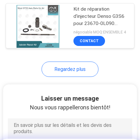
Kit de réparation
68
d'injecteur Denso G3S6
Soupape de
pour 23670-0L090
294050-0521
négociable MOQ:ENSEMBLE 4
commande
CONTACT
d'injecteur Bosch
Regardez plus
49
Valve commune
Laisser un message
d'injecteur de rail
Nous vous rappellerons bientôt!