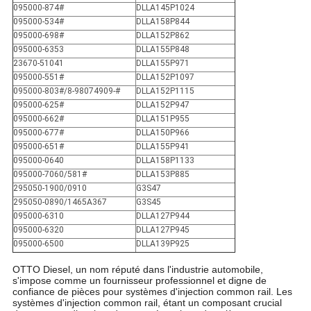
095000-874#
DLLA145P1024
095000-534#
DLLA158P844
095000-698#
DLLA152P862
095000-6353
DLLA155P848
23670-51041
DLLA155P971
095000-551#
DLLA152P1097
095000-803#/8-98074909-#
DLLA152P1115
095000-625#
DLLA152P947
095000-662#
DLLA151P955
095000-677#
DLLA150P966
095000-651#
DLLA155P941
095000-0640
DLLA158P1133
095000-7060/581#
DLLA153P885
295050-1900/0910
G3S47
295050-0890/1465A367
G3S45
095000-6310
DLLA127P944
095000-6320
DLLA127P945
095000-6500
DLLA139P925
OTTO Diesel, un nom réputé dans l'industrie automobile,
s'impose comme un fournisseur professionnel et digne de
confiance de pièces pour systèmes d'injection common rail. Les
systèmes d'injection common rail, étant un composant crucial