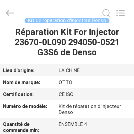
2026
WUXI
OTTO
AUTO
PARTS
Kit de réparation d'injecteur Denso
CO.,LTD.
All
Réparation Kit For Injector
À
Rights
Reserved.
23670-0L090 294050-0521
LA
G3S6 de Denso
MAISON
PRODUITS
Lieu d'origine:
LA CHINE
Nom de marque:
OTTO
À
Certification:
CE ISO
PROPOS
Numéro de modèle:
Kit de réparation d'injecteur
DE
Denso
NOUS
Quantité de
ENSEMBLE 4
commande min: