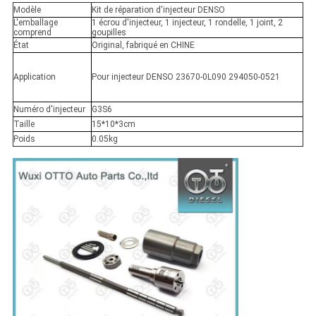
Modèle
Kit de réparation d'injecteur DENSO
L'emballage
1 écrou d'injecteur, 1 injecteur, 1 rondelle, 1 joint, 2
comprend
goupilles
État
Original, fabriqué en CHINE
Application
Pour injecteur DENSO 23670-0L090 294050-0521
Numéro d'injecteur
G3S6
Taille
15*10*3cm
Poids
0.05kg