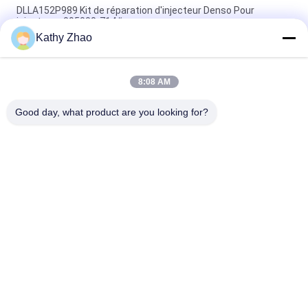
DLLA152P989 Kit de réparation d'injecteur Denso Pour
injecteurs 095000-714#
Kathy Zhao
Kit de réparation d'injecteur Denso Pour les injecteurs 095000-
5050 Buse DLLA133P814
8:08 AM
Kit de réparation des injecteurs Denso pour les injecteurs
095000-555# / 831#DLLA150P866
Good day, what product are you looking for?
Catégories populaires
Tous
Bec Common Rail 
Buse À Rampe 
De Denso
Commune Delphi
Bec Piézo-
Bec De Siemens 
Électrique De Bosch
VDO
Bec Common Rail 
Buse D'injection De 
De Bosch
Rail Commun
Soupape De 
Soupape De 