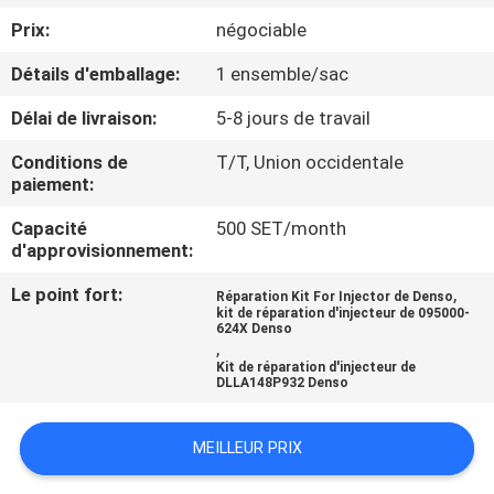
VISITE
Prix:
négociable
DE
Détails d'emballage:
1 ensemble/sac
L'USINE
Délai de livraison:
5-8 jours de travail
CONTRÔLE
Conditions de
T/T, Union occidentale
paiement:
QUALITÉ
Capacité
500 SET/month
d'approvisionnement:
CONTACTEZ-
Le point fort:
,
Réparation Kit For Injector de Denso
NOUS
kit de réparation d'injecteur de 095000-
624X Denso
,
Kit de réparation d'injecteur de
NOUVELLES
DLLA148P932 Denso
LES
MEILLEUR PRIX
AFFAIRES