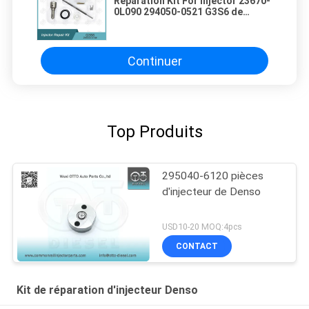
Réparation Kit For Injector 23670-
0L090 294050-0521 G3S6 de
Denso
Continuer
Top Produits
295040-6120 pièces
d'injecteur de Denso
USD10-20 MOQ:4pcs
CONTACT
Kit de réparation d'injecteur Denso