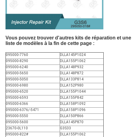
Vous pouvez trouver d'autres kits de réparation et une
liste de modèles à la fin de cette page :
095000-7760
DLLA145P1024
095000-8290
DLLA155P1062
095000-6240
DLLA148P932
095000-5650
DLLA148P872
095000-5050
DLLA133P814
095000-6980
DLLA152P980
095000-6520
DLLA155P1044
095000-6593
DLLA155P842
095000-6366
DLLA158P1092
095000-6376/-5471
DLLA158P1096
095000-5550
DLLA150P866
095000-5600
DLLA145P870
23670-0L110
G3S33
095000-822#
DLLA155P1062