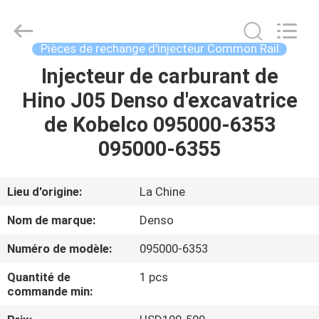
2026
WUXI
OTTO
AUTO
PARTS
Pièces de rechange d'injecteur Common Rail
CO.,LTD.
All
Injecteur de carburant de
À
Rights
Reserved.
Hino J05 Denso d'excavatrice
LA
de Kobelco 095000-6353
MAISON
095000-6355
PRODUITS
Lieu d'origine:
La Chine
À
Nom de marque:
Denso
PROPOS
Numéro de modèle:
095000-6353
DE
Quantité de
1 pcs
NOUS
commande min: