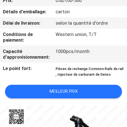
Prix:
USD100-500
VISITE
Détails d'emballage:
carton
DE
L'USINE
Délai de livraison:
selon la quantité d'ordre
Conditions de
Western union, T/T
paiement:
CONTRÔLE
QUALITÉ
Capacité
1000pcs/month
d'approvisionnement:
Le point fort:
CONTACTEZ-
Pièces de rechange Common Rails de rail
,
Injecteur de carburant de Denso
NOUS
MEILLEUR PRIX
NOUVELLES
LES
AFFAIRES