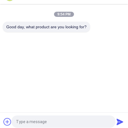
Injecteurs de carburant diesel RE529118/RE524382 095000-
649#/880# de Denso de rail commun véritable
9:54 PM
M11 Ensembles de réparation de rail commun pour pièces
d'injecteur d'EUI 3609925 4307547
Good day, what product are you looking for?
Catégories populaires
Tous
Bec Common Rail 
Buse À Rampe 
De Denso
Commune Delphi
Bec Piézo-
Bec De Siemens 
Électrique De Bosch
VDO
Bec Common Rail 
Buse D'injection De 
De Bosch
Rail Commun
Soupape De 
Soupape De 
Commande 
Commande 
D'injecteur Denso
D'injecteur Delphi
Demandez un devis