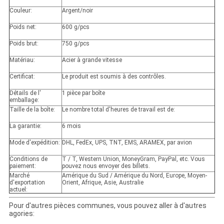
Couleur:
Argent/noir
Poids net:
600 g/pcs
Poids brut:
750 g/pcs
Matériau:
Acier à grande vitesse
Certificat:
Le produit est soumis à des contrôles.
Détails de l'
1 pièce par boîte
emballage:
Taille de la boîte:
Le nombre total d'heures de travail est de:
La garantie:
6 mois
Mode d'expédition:
DHL, FedEx, UPS, TNT, EMS, ARAMEX, par avion
Conditions de
T / T, Western Union, MoneyGram, PayPal, etc. Vous
paiement:
pouvez nous envoyer des billets.
Marché
Amérique du Sud / Amérique du Nord, Europe, Moyen-
d'exportation
Orient, Afrique, Asie, Australie
actuel:
Pour d'autres pièces communes, vous pouvez aller à d'autres
agories: