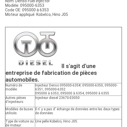
Nom: Denso Fuel Injector
Modèle: 095000-6353
Code OE: 095000 à 6353
Moteur appliqué: Kobelco, Hino J05
Il s'agit d'une
entreprise de fabrication de pièces
automobiles.
Numéro de
Injecteur Denso 095000-635#, 095000-6350, 095000-
modèle:
6351, 095000-6352
095000 à 6353, 095000 à 6354, 095000 à 6355
Autres pièces
Injecteur diesel 23670-E0050
d'injecteurs:
Modèles de buses
Il n' y a pas d' échange de données entre les deux types
utilisés:
de données.
Type de voiture ou
Une pelle Kobelco, Hino J05.
de moteur: