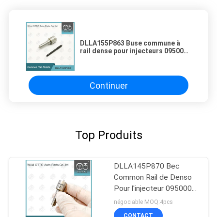
DLLA155P863 Buse commune à
rail dense pour injecteurs 095000-
5921 / 544# / 09500-7780
Continuer
Top Produits
DLLA145P870 Bec
Common Rail de Denso
Pour l'injecteur 095000-
560# 1465A041
négociable MOQ:4pcs
CONTACT