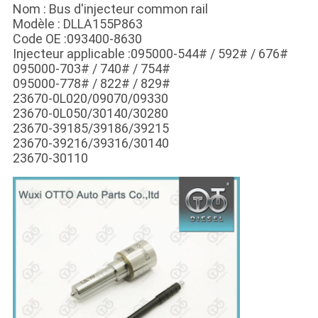
Nom : Bus d'injecteur common rail
Modèle : DLLA155P863
Code OE :093400-8630
Injecteur applicable :095000-544# / 592# / 676#
095000-703# / 740# / 754#
095000-778# / 822# / 829#
23670-0L020/09070/09330
23670-0L050/30140/30280
23670-39185/39186/39215
23670-39216/39316/30140
23670-30110