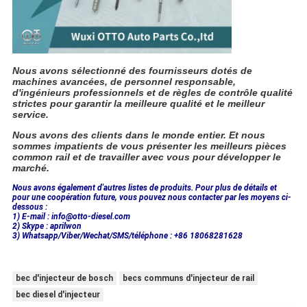
Nous avons sélectionné des fournisseurs dotés de
machines avancées, de personnel responsable,
d'ingénieurs professionnels et de règles de contrôle qualité
strictes pour garantir la meilleure qualité et le meilleur
service.
Nous avons des clients dans le monde entier. Et nous
sommes impatients de vous présenter les meilleurs pièces
common rail et de travailler avec vous pour développer le
marché.
Nous avons également d'autres listes de produits. Pour plus de détails et
pour une coopération future, vous pouvez nous contacter par les moyens ci-
dessous :
1) E-mail : info@otto-diesel.com
2) Skype : aprilwon
3) Whatsapp/Viber/Wechat/SMS/téléphone : +86 18068281628
bec d'injecteur de bosch
becs communs d'injecteur de rail
bec diesel d'injecteur