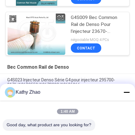
G4S009 Bec Common
Rail de Denso Pour
l'injecteur 23670-
0E010/09420
négociable MOQ:4 PCs
CONTACT
Bec Common Rail de Denso
G4S023 Injecteur Denso Série G4 pour injecteur 295700-
0176/12698552/12678992/12696966
Kathy Zhao
Gicleur de pompe à injection Common Rail Diesel G4S025 pour
injecteur Denso
1:40 AM
Buse d'injection de carburant G4S018 pour injecteur de
moteur John Deere 4045 295700-0240/RE561749
Good day, what product are you looking for?