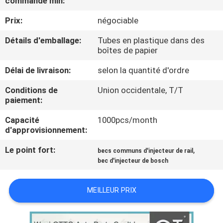
commande min:
VISITE
Prix:
négociable
DE
L'USINE
Détails d'emballage:
Tubes en plastique dans des
boîtes de papier
Délai de livraison:
selon la quantité d'ordre
CONTRÔLE
QUALITÉ
Conditions de
Union occidentale, T/T
paiement:
Capacité
1000pcs/month
CONTACTEZ-
d'approvisionnement:
NOUS
Le point fort:
,
becs communs d'injecteur de rail
bec d'injecteur de bosch
NOUVELLES
MEILLEUR PRIX
LES
AFFAIRES