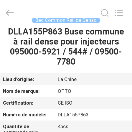
2026
WUXI
OTTO
AUTO
PARTS
Bec Common Rail de Denso
CO.,LTD.
All
DLLA155P863 Buse commune
À
Rights
Reserved.
à rail dense pour injecteurs
LA
095000-5921 / 544# / 09500-
MAISON
7780
PRODUITS
Lieu d'origine:
La Chine
À
Nom de marque:
OTTO
PROPOS
Certification:
CE ISO
DE
Numéro de modèle:
DLLA155P863
NOUS
Quantité de
4pcs