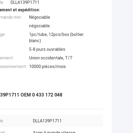
e:
DLLA139P1711
ement et expédition:
mande min:
Négociable
négociable
ge:
1pc/tube, 12pcs/box (boîtier
blanc)
5-8 jours ouvrables
iement:
Union occidentale, T/T
ovisionnement:
10000 pièces/mois
a139P1711 OEM 0 433 172 048
e:
DLLA139P1711
iel:
Acier à grande vitesse