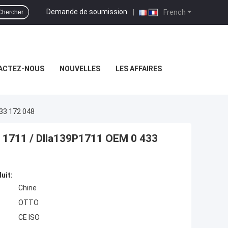
Demande de soumission
|
French
Chercher
ACTEZ-NOUS
NOUVELLES
LES AFFAIRES
433 172 048
9P 1711 / Dlla139P1711 OEM 0 433
uit:
Chine
OTTO
CE ISO