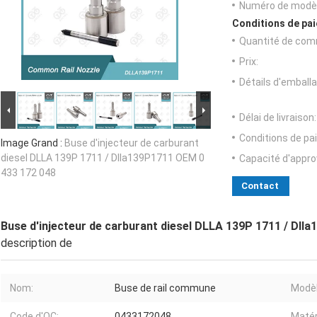
Numéro de modèl
Conditions de pai
Quantité de com
Prix:
Détails d'emballa
Délai de livraison:
Conditions de pa
Image Grand :
Buse d'injecteur de carburant
diesel DLLA 139P 1711 / Dlla139P1711 OEM 0
Capacité d'appr
433 172 048
Contact
Buse d'injecteur de carburant diesel DLLA 139P 1711 / Dll
description de
Nom:
Buse de rail commune
Modèl
Code d'OC:
0433172048
Matér