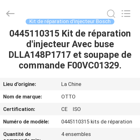
2026
WUXI
OTTO
AUTO
PARTS
Kit de réparation d'injecteur Bosch
CO.,LTD.
All
0445110315 Kit de réparation
À
Rights
Reserved.
d'injecteur Avec buse
LA
DLLA148P1717 et soupape de
MAISON
commande F00VC01329.
PRODUITS
Lieu d'origine:
La Chine
À
Nom de marque:
OTTO
PROPOS
Certification:
CE ISO
DE
Numéro de modèle:
0445110315 kits de réparation
NOUS
Quantité de
4 ensembles