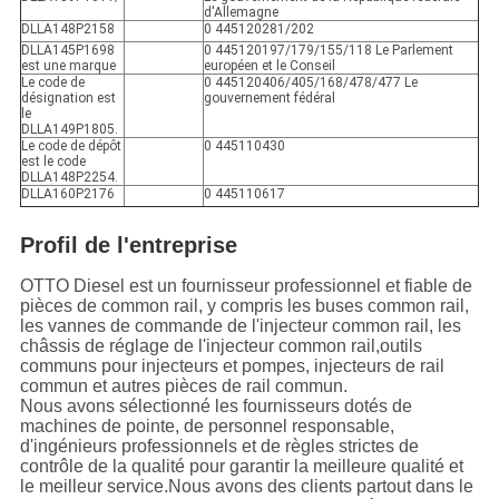
d'Allemagne
DLLA148P2158
0 445120281/202
DLLA145P1698
0 445120197/179/155/118 Le Parlement
est une marque
européen et le Conseil
Le code de
0 445120406/405/168/478/477 Le
désignation est
gouvernement fédéral
le
DLLA149P1805.
Le code de dépôt
0 445110430
est le code
DLLA148P2254.
DLLA160P2176
0 445110617
Profil de l'entreprise
OTTO Diesel est un fournisseur professionnel et fiable de
pièces de common rail, y compris les buses common rail,
les vannes de commande de l'injecteur common rail, les
châssis de réglage de l'injecteur common rail,outils
communs pour injecteurs et pompes, injecteurs de rail
commun et autres pièces de rail commun.
Nous avons sélectionné les fournisseurs dotés de
machines de pointe, de personnel responsable,
d'ingénieurs professionnels et de règles strictes de
contrôle de la qualité pour garantir la meilleure qualité et
le meilleur service.Nous avons des clients partout dans le