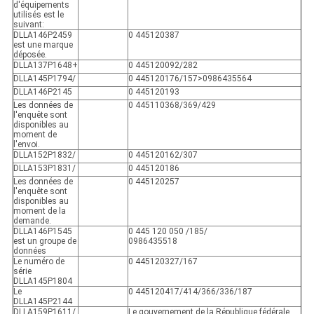
d'équipements
utilisés est le
suivant:
DLLA146P2459
0 445120387
est une marque
déposée.
DLLA137P1648+
0 445120092/282
DLLA145P1794/
0 445120176/157>0986435564
DLLA146P2145
0 445120193
Les données de
0 445110368/369/429
l'enquête sont
disponibles au
moment de
l'envoi.
DLLA152P1832/
0 445120162/307
DLLA153P1831/
0 445120186
Les données de
0 445120257
l'enquête sont
disponibles au
moment de la
demande.
DLLA146P1545
0 445 120 050 /185/
est un groupe de
0986435518
données
Le numéro de
0 445120327/167
série
DLLA145P1804
Le
0 445120417/414/366/336/187
DLLA145P2144
DLLA159P1611/
Le gouvernement de la République fédérale