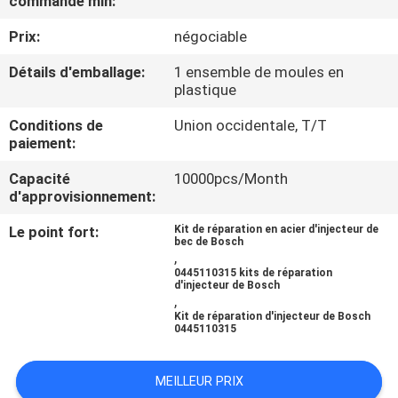
commande min:
VISITE
Prix:
négociable
DE
L'USINE
Détails d'emballage:
1 ensemble de moules en
plastique
Conditions de
Union occidentale, T/T
CONTRÔLE
paiement:
QUALITÉ
Capacité
10000pcs/Month
d'approvisionnement:
CONTACTEZ-
Le point fort:
Kit de réparation en acier d'injecteur de
bec de Bosch
NOUS
,
0445110315 kits de réparation
d'injecteur de Bosch
,
NOUVELLES
Kit de réparation d'injecteur de Bosch
0445110315
LES
MEILLEUR PRIX
AFFAIRES