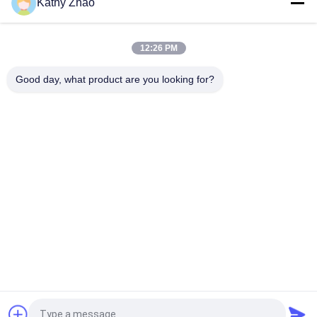
Kathy Zhao
Kit de réparation d'injecteurs 0445110614 Incluant buse
DLLA150P2432 et vanne F00VC01200 Pour pièces FIAT
12:26 PM
0445110315 Kit de réparation d'injecteur Avec buse
DLLA148P1717 et soupape de commande F00VC01329.
Good day, what product are you looking for?
Catégories populaires
Tous
Bec Common Rail 
Buse À Rampe 
De Denso
Commune Delphi
Bec Piézo-
Bec De Siemens 
Électrique De Bosch
VDO
Bec Common Rail 
Buse D'injection De 
De Bosch
Rail Commun
Soupape De 
Soupape De 
Commande 
Commande 
D'injecteur Denso
D'injecteur Delphi