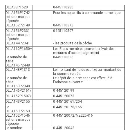
DLLA88P1620
0445110280
DLLA156P1742
Pour les appareils à commande numérique
est une marque
déposée.
DLLA152P2149
0445110373
DLLA156P2331
0445110507
est une marque
déposée.
DLLA144P2341
- les produits de la pêche
DLLA160P1650+
Les États membres peuvent prévoir des
mesures d'accompagnement.
Le numéro de
0445110635
série
DLLA145P2448
DLLA148P1313
Le montant de l'aide est fixé au montant de
la somme versée.
Le numéro de
Le dépôt de la demande est effectué à
série
l'adresse suivante:
DLLA150P2340
DLLA146P2161/
0 445120199
DLLA152P1507/
0 445120073
DLLA143P2155
0 445120161/204
Le
0 445120178/165
DLLA150P2153
DLLA152P1546
0 445120072/ME225416
est une marque
déposée.
Le nombre
0 445120042