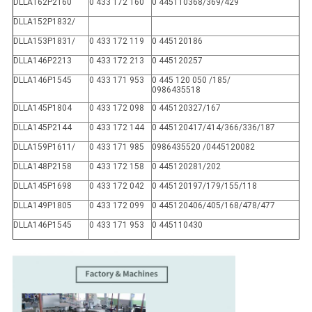
DLLA162P2160
0 433 172 160
0 445110368/369/429
DLLA152P1832/
DLLA153P1831/
0 433 172 119
0 445120186
DLLA146P2213
0 433 172 213
0 445120257
DLLA146P1545
0 433 171 953
0 445 120 050 /185/
0986435518
DLLA145P1804
0 433 172 098
0 445120327/167
DLLA145P2144
0 433 172 144
0 445120417/414/366/336/187
DLLA159P1611/
0 433 171 985
0986435520 /0445120082
DLLA148P2158
0 433 172 158
0 445120281/202
DLLA145P1698
0 433 172 042
0 445120197/179/155/118
DLLA149P1805
0 433 172 099
0 445120406/405/168/478/477
DLLA146P1545
0 433 171 953
0 445110430