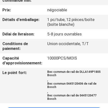
commande min:
VISITE
Prix:
négociable
DE
L'USINE
Détails d'emballage:
1 pc/tube, 12 pièces/boîte
(boîte blanche)
Délai de livraison:
5-8 jours ouvrables
CONTRÔLE
QUALITÉ
Conditions de
Union occidentale, T/T
paiement:
Capacité
10000PCS/MOIS
CONTACTEZ-
d'approvisionnement:
NOUS
Le point fort:
Bec commun de rail de DLLA149P1805
Bosch
,
NOUVELLES
Bec commun 0445120406 de rail de
Bosch
,
Bec commun de rail de 0445120477
LES
Bosch
AFFAIRES