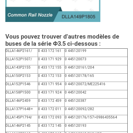
Vous pouvez trouver d'autres modèles de
buses de la série Φ3.5 ci-dessous :
DLLA146P2161/
0 433 172 161
0 445120199
DLLA152P1507/
0 433 171 929
0 445120073
DLLA143P2155
0 433 172 155
0 445120161
/204
DLLA150P2153
0 433 172 153
0 445120178/165
DLLA152P1546
0 433 171 954
0 445120072/ME225416
DLLA158P1500
0 433 171 924
0 445120042
DLLA146P2459
0 433 172 459
0 445120387
DLLA137P1648+
0 433 172 011
0 445120092/282
DLLA145P1794/
0 433 172 093
0 445120176/157>0986435564
DLLA146P2145
0 433 172 145
0 445120193