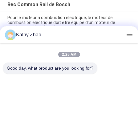
Bec Common Rail de Bosch
Pour le moteur à combustion électrique, le moteur de
combustion électrique doit être équipé d'un moteur de
combustion électrique à combustion.
Kathy Zhao
Buse d'injecteur à rampe commune DLLA141P2146 pour
injecteurs 0445120134
2:25 AM
DSLA150P1438 Buse commune de rail 0433175425 Pour
pièces de moteur diesel automobile
Good day, what product are you looking for?
Catégories populaires
Tous
Bec Common Rail 
Buse À Rampe 
De Denso
Commune Delphi
Bec Piézo-
Bec De Siemens 
Électrique De Bosch
VDO
Bec Common Rail 
Buse D'injection De 