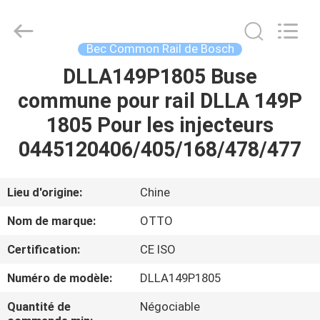
2026
WUXI
OTTO
AUTO
PARTS
Bec Common Rail de Bosch
CO.,LTD.
All
DLLA149P1805 Buse
À
Rights
Reserved.
commune pour rail DLLA 149P
LA
1805 Pour les injecteurs
MAISON
0445120406/405/168/478/477
PRODUITS
Lieu d'origine:
Chine
À
Nom de marque:
OTTO
PROPOS
Certification:
CE ISO
DE
Numéro de modèle:
DLLA149P1805
NOUS
Quantité de
Négociable