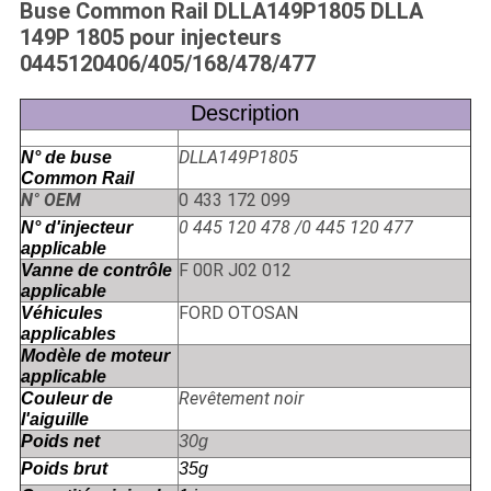
Buse Common Rail DLLA149P1805 DLLA
149P 1805 pour injecteurs
0445120406/405/168/478/477
Description
DLLA149P1805
N° de buse
Common Rail
N° OEM
0 433 172 099
0 445 120 478 /0 445 120 477
N° d'injecteur
applicable
F 00R J02 012
Vanne de contrôle
applicable
FORD OTOSAN
Véhicules
applicables
Modèle de moteur
applicable
Revêtement noir
Couleur de
l'aiguille
Poids net
30g
Poids brut
35g