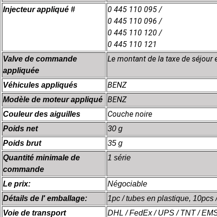
0 445 110 095 /
Injecteur appliqué #
0 445 110 096 /
0 445 110 120 /
0 445 110 121
Le montant de la taxe de séjour e
Valve de commande
appliquée
BENZ
Véhicules appliqués
BENZ
Modèle de moteur appliqué
Couche noire
Couleur des aiguilles
Poids net
30 g
Poids brut
35 g
Quantité minimale de
1 série
commande
Le prix:
Négociable
Détails de l' emballage:
1pc / tubes en plastique, 10pcs /
Voie de transport
DHL / FedEx / UPS / TNT / EMS 