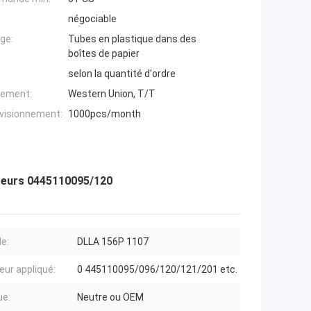
négociable
ge:
Tubes en plastique dans des
boîtes de papier
selon la quantité d'ordre
iement:
Western Union, T/T
ovisionnement:
1000pcs/month
teurs 0445110095/120
e:
DLLA 156P 1107
eur appliqué:
0 445110095/096/120/121/201 etc.
ue:
Neutre ou OEM