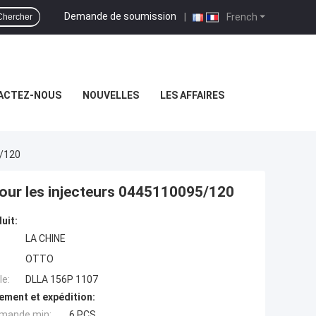
Demande de soumission
|
French
Chercher
ACTEZ-NOUS
NOUVELLES
LES AFFAIRES
5/120
ur les injecteurs 0445110095/120
uit:
LA CHINE
OTTO
e:
DLLA 156P 1107
ement et expédition:
mande min:
6 PCS