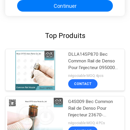
Continuer
Top Produits
DLLA145P870 Bec
Common Rail de Denso
Pour l'injecteur 095000-
560# 1465A041
négociable MOQ:4pcs
CONTACT
G4S009 Bec Common
Rail de Denso Pour
l'injecteur 23670-
0E010/09420
négociable MOQ:4 PCs