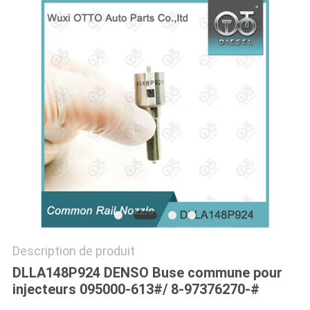
PLAN
DU
SITE
PRIVACY
POLICY
Description de produit
DLLA148P924 DENSO Buse commune pour
injecteurs 095000-613#/ 8-97376270-#