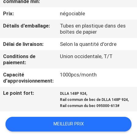
commande min:
VISITE
Prix:
négociable
DE
L'USINE
Détails d'emballage:
Tubes en plastique dans des
boîtes de papier
Délai de livraison:
Selon la quantité d'ordre
CONTRÔLE
QUALITÉ
Conditions de
Union occidentale, T/T
paiement:
CONTACTEZ-
Capacité
1000pcs/month
d'approvisionnement:
NOUS
Le point fort:
,
DLLA 148P 924
,
Rail commun de bec de DLLA 148P 924
NOUVELLES
Rail commun du bec 095000-613#
LES
MEILLEUR PRIX
AFFAIRES