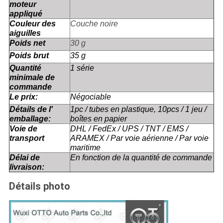
moteur
appliqué
Couleur des
Couche noire
aiguilles
Poids net
30 g
Poids brut
35 g
Quantité
1 série
minimale de
commande
Le prix:
Négociable
Détails de l'
1pc / tubes en plastique, 10pcs / 1 jeu /
emballage:
boîtes en papier
Voie de
DHL / FedEx / UPS / TNT / EMS /
transport
ARAMEX / Par voie aérienne / Par voie
maritime
Délai de
En fonction de la quantité de commande
livraison:
Détails photo