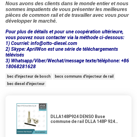
Nous avons des clients dans le monde entier et nous
sommes impatients de vous présenter les meilleures
pièces de common rail et de travailler avec vous pour
développer le marché.
Pour plus de détails et pour une coopération ultérieure,
vous pouvez nous contacter via la méthode ci-dessous:
1) Courriel: info@otto-diesel.com
2) Skype: AprilWon est une série de téléchargements
télévisés
3) Whatsapp/Viber/Wechat/message texte/téléphone: +86
18068281628
bec d'injecteur de bosch
becs communs d'injecteur de rail
bec diesel d'injecteur
DLLA148P924 DENSO Buse
commune de rail DLLA 148P 924
Pour les injecteurs 095000-613#/
8-97376270-#