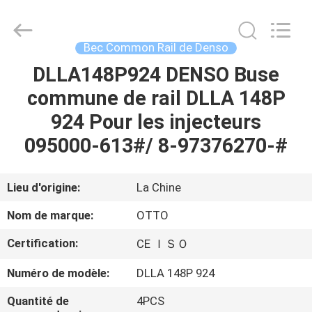
2026
WUXI
OTTO
AUTO
PARTS
Bec Common Rail de Denso
CO.,LTD.
All
DLLA148P924 DENSO Buse
À
Rights
Reserved.
commune de rail DLLA 148P
LA
924 Pour les injecteurs
MAISON
095000-613#/ 8-97376270-#
PRODUITS
Lieu d'origine:
La Chine
À
Nom de marque:
OTTO
PROPOS
Certification:
CE ＩＳＯ
DE
Numéro de modèle:
DLLA 148P 924
NOUS
Quantité de
4PCS