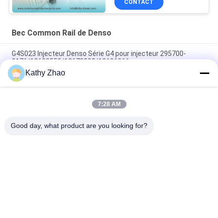
CONTACT
Bec Common Rail de Denso
G4S023 Injecteur Denso Série G4 pour injecteur 295700-
0176/12698552/12678992/12696966
Kathy Zhao
Gicleur de pompe à injection Common Rail Diesel G4S025 pour
injecteur Denso
7:28 AM
Buse d'injection de carburant G4S018 pour injecteur de
moteur John Deere 4045 295700-0240/RE561749
Good day, what product are you looking for?
Catégories populaires
Tous
Bec Common Rail 
Buse À Rampe 
De Denso
Commune Delphi
Bec Piézo-
Bec De Siemens 
Électrique De Bosch
VDO