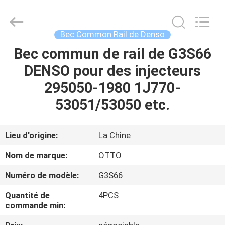
2026
WUXI
OTTO
AUTO
PARTS
Bec Common Rail de Denso
CO.,LTD.
All
Bec commun de rail de G3S66
À
Rights
Reserved.
DENSO pour des injecteurs
LA
295050-1980 1J770-
MAISON
53051/53050 etc.
PRODUITS
Lieu d'origine:
La Chine
À
Nom de marque:
OTTO
PROPOS
Numéro de modèle:
G3S66
DE
Quantité de
4PCS
NOUS
commande min: