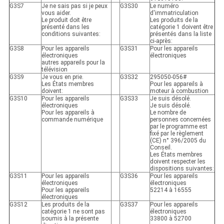
G3S7
Je ne sais pas si je peux
G3S30
Le numéro
vous aider.
d'immatriculation
Le produit doit être
Les produits de la
présenté dans les
catégorie 1 doivent être
conditions suivantes:
présentés dans la liste
ci-après:
G3S8
Pour les appareils
G3S31
Pour les appareils
électroniques
électroniques
autres appareils pour la
télévision
G3S9
Je vous en prie.
G3S32
295050-056#
Les États membres
Pour les appareils à
doivent:
moteur à combustion
G3S10
Pour les appareils
G3S33
Je suis désolé.
électroniques
Je suis désolé.
Pour les appareils à
Le nombre de
commande numérique
personnes concernées
par le programme est
fixé par le règlement
(CE) n° 396/2005 du
Conseil.
Les États membres
doivent respecter les
dispositions suivantes:
G3S11
Pour les appareils
G3S36
Pour les appareils
électroniques
électroniques
Pour les appareils
52214 à 16555
électroniques
G3S12
Les produits de la
G3S37
Pour les appareils
catégorie 1 ne sont pas
électroniques
soumis à la présente
33800 à 52700