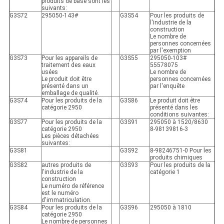
produits de base sont les
suivants:
G3S72
295050-143#
G3S54
Pour les produits de
l'industrie de la
construction
Le nombre de
personnes concernées
par l'exemption
G3S73
Pour les appareils de
G3S55
295050-103#
traitement des eaux
55578075
usées
Le nombre de
Le produit doit être
personnes concernées
présenté dans un
par l'enquête
emballage de qualité.
G3S74
Pour les produits de la
G3S86
Le produit doit être
catégorie 2950
présenté dans les
conditions suivantes:
G3S77
Pour les produits de la
G3S91
295050 à 1520/8630
catégorie 2950
8-98139816-3
Les pièces détachées
suivantes:
G3S81
G3S92
8-98246751-0 Pour les
produits chimiques
G3S82
autres produits de
G3S93
Pour les produits de la
l'industrie de la
catégorie 1
construction
Le numéro de référence
est le numéro
d'immatriculation.
G3S84
Pour les produits de la
G3S96
295050 à 1810
catégorie 2950
Le nombre de personnes