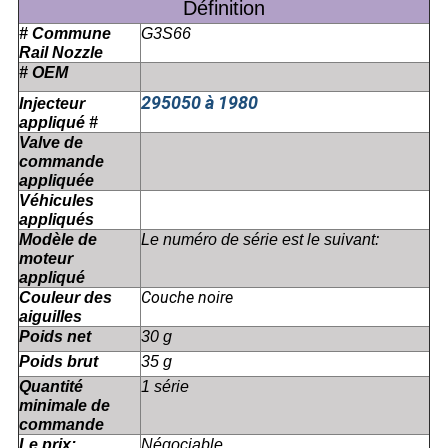
Définition
# Commune
G3S66
Rail Nozzle
# OEM
295050 à 1980
Injecteur
appliqué #
Valve de
commande
appliquée
Véhicules
appliqués
Modèle de
Le numéro de série est le suivant:
moteur
appliqué
Couche noire
Couleur des
aiguilles
Poids net
30 g
Poids brut
35 g
Quantité
1 série
minimale de
commande
Le prix:
Négociable