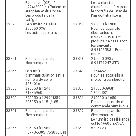
Règlement (CE) n°
Le nombre total
1224/2009 du Parlement
d'unités utilisées pour
européen et du Conseil
le contrôle de l'état de
Les produits de la
l'air doit être fixé à:
catégorie 1
G3S20
Le numéro de série
G3S47
295050 à 1900
295050-0361
Pour les appareils
Les autres produits
électroniques
8-98260109-0: Les
produits de base sont
les suivants:
8-98159583-1 Pour les
autres
G3S21
Pour les appareils
G3S48
295050-093#
électroniques
8-98178247-3TD
G3S56
Le numéro
G3S49
12644527
d'immatriculation est le
Pour les appareils à
numéro de série
moteur à combustion
5284016.
G3S58
295050 à 1240
G3S50
295050-096#
21785960
12640381
G3S60
295050 à 1290/4350
G3S51
295050 à 1050
295050 à 1151/1851
Pour les appareils à
commande numérique
G3S61
Pour les appareils
G3S52
Pour les appareils
électroniques
électroniques
Le numéro de référence
est le 16600-3XN0A
G3S66
295050 à 1980
G3S53
5296723
1J770-53051/53050 Les