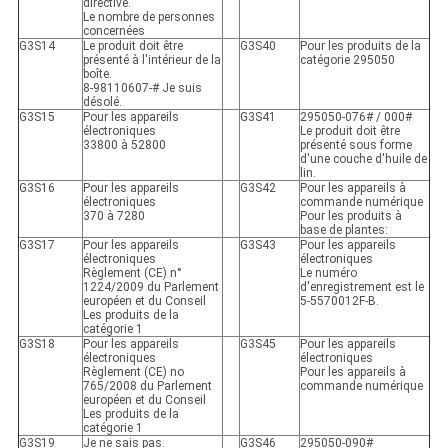
directive.
Le nombre de personnes
concernées
G3S14
Le produit doit être
G3S40
Pour les produits de la
présenté à l'intérieur de la
catégorie 295050
boîte.
8-98110607-# Je suis
désolé.
G3S15
Pour les appareils
G3S41
295050-076# / 000#
électroniques
Le produit doit être
33800 à 52800
présenté sous forme
d'une couche d'huile de
lin.
G3S16
Pour les appareils
G3S42
Pour les appareils à
électroniques
commande numérique
370 à 7280
Pour les produits à
base de plantes:
G3S17
Pour les appareils
G3S43
Pour les appareils
électroniques
électroniques
Règlement (CE) n°
Le numéro
1224/2009 du Parlement
d'enregistrement est le
européen et du Conseil
5-5570012F-B.
Les produits de la
catégorie 1
G3S18
Pour les appareils
G3S45
Pour les appareils
électroniques
électroniques
Règlement (CE) no
Pour les appareils à
765/2008 du Parlement
commande numérique
européen et du Conseil
Les produits de la
catégorie 1
G3S19
Je ne sais pas.
G3S46
295050-090#