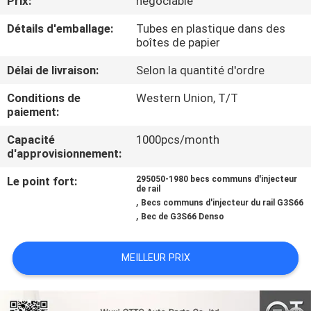
Prix:
négociable
VISITE
Détails d'emballage:
Tubes en plastique dans des
DE
boîtes de papier
L'USINE
Délai de livraison:
Selon la quantité d'ordre
Conditions de
Western Union, T/T
CONTRÔLE
paiement:
QUALITÉ
Capacité
1000pcs/month
d'approvisionnement:
CONTACTEZ-
Le point fort:
295050-1980 becs communs d'injecteur
de rail
NOUS
,
Becs communs d'injecteur du rail G3S66
,
Bec de G3S66 Denso
NOUVELLES
MEILLEUR PRIX
LES
AFFAIRES