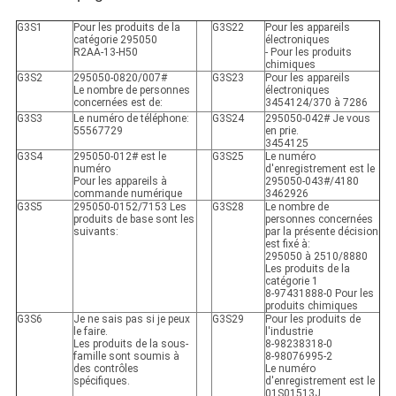
G3S1
Pour les produits de la
G3S22
Pour les appareils
catégorie 295050
électroniques
R2AA-13-H50
- Pour les produits
chimiques
G3S2
295050-0820/007#
G3S23
Pour les appareils
Le nombre de personnes
électroniques
concernées est de:
3454124/370 à 7286
G3S3
Le numéro de téléphone:
G3S24
295050-042# Je vous
55567729
en prie.
3454125
G3S4
295050-012# est le
G3S25
Le numéro
numéro
d'enregistrement est le
Pour les appareils à
295050-043#/4180
commande numérique
3462926
G3S5
295050-0152/7153 Les
G3S28
Le nombre de
produits de base sont les
personnes concernées
suivants:
par la présente décision
est fixé à:
295050 à 2510/8880
Les produits de la
catégorie 1
8-97431888-0 Pour les
produits chimiques
G3S6
Je ne sais pas si je peux
G3S29
Pour les produits de
le faire.
l'industrie
Les produits de la sous-
8-98238318-0
famille sont soumis à
8-98076995-2
des contrôles
Le numéro
spécifiques.
d'enregistrement est le
01S01513J.