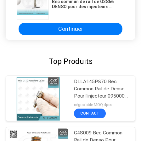
Bec commun de rail de G3S66
DENSO pour des injecteurs
295050-1980 1J770-53051/53050
etc.
Continuer
Top Produits
DLLA145P870 Bec
Common Rail de Denso
Pour l'injecteur 095000-
560# 1465A041
négociable MOQ:4pcs
CONTACT
G4S009 Bec Common
Rail de Denso Pour