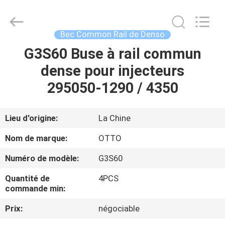
2026
WUXI
OTTO
AUTO
PARTS
Bec Common Rail de Denso
CO.,LTD.
All
G3S60 Buse à rail commun
À
Rights
Reserved.
dense pour injecteurs
LA
295050-1290 / 4350
MAISON
PRODUITS
Lieu d'origine:
La Chine
Nom de marque:
OTTO
À
Numéro de modèle:
G3S60
PROPOS
Quantité de
4PCS
DE
commande min:
NOUS
Prix:
négociable