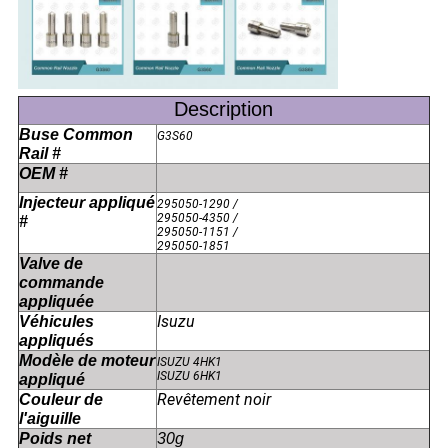
Description
Buse Common
G3S60
Rail #
OEM #
Injecteur appliqué
295050-1290 /
295050-4350 /
#
295050-1151 /
295050-1851
Valve de
commande
appliquée
Isuzu
Véhicules
appliqués
Modèle de moteur
ISUZU 4HK1
ISUZU 6HK1
appliqué
Revêtement noir
Couleur de
l'aiguille
Poids net
30g