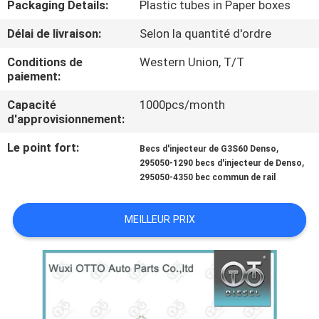
Packaging Details:
Plastic tubes in Paper boxes
VISITE
DE
Délai de livraison:
Selon la quantité d'ordre
L'USINE
Conditions de
Western Union, T/T
paiement:
CONTRÔLE
Capacité
1000pcs/month
d'approvisionnement:
QUALITÉ
Le point fort:
,
Becs d'injecteur de G3S60 Denso
,
295050-1290 becs d'injecteur de Denso
CONTACTEZ-
295050-4350 bec commun de rail
NOUS
MEILLEUR PRIX
NOUVELLES
LES
AFFAIRES