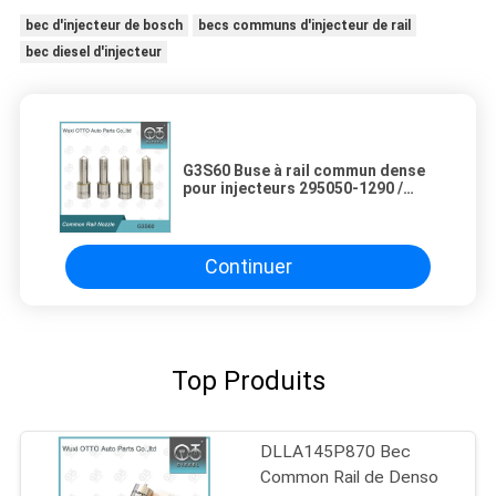
bec d'injecteur de bosch
becs communs d'injecteur de rail
bec diesel d'injecteur
G3S60 Buse à rail commun dense
pour injecteurs 295050-1290 /
4350
Continuer
Top Produits
DLLA145P870 Bec
Common Rail de Denso