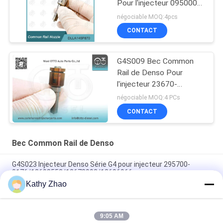
Pour l'injecteur 095000-
560# 1465A041
négociable MOQ:4pcs
CONTACT
G4S009 Bec Common
Rail de Denso Pour
l'injecteur 23670-
0E010/09420
négociable MOQ:4 PCs
CONTACT
Bec Common Rail de Denso
G4S023 Injecteur Denso Série G4 pour injecteur 295700-
0176/12698552/12678992/12696966
Kathy Zhao
Gicleur de pompe à injection Common Rail Diesel G4S025 pour
injecteur Denso
9:05 AM
Buse d'injection de carburant G4S018 pour injecteur de