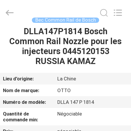
2026
WUXI
OTTO
AUTO
PARTS
Bec Common Rail de Bosch
CO.,LTD.
All
DLLA147P1814 Bosch
À
Rights
Reserved.
Common Rail Nozzle pour les
LA
injecteurs 0445120153
MAISON
RUSSIA KAMAZ
PRODUITS
Lieu d'origine:
La Chine
À
Nom de marque:
OTTO
PROPOS
Numéro de modèle:
DLLA 147 P 1814
DE
Quantité de
Négociable
NOUS
commande min: