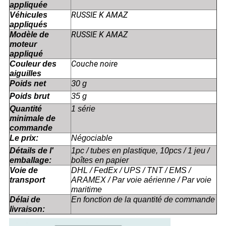
appliquée
RUSSIE K AMAZ
Véhicules
appliqués
RUSSIE K AMAZ
Modèle de
moteur
appliqué
Couche noire
Couleur des
aiguilles
Poids net
30 g
Poids brut
35 g
Quantité
1 série
minimale de
commande
Le prix:
Négociable
Détails de l'
1pc / tubes en plastique, 10pcs / 1 jeu /
emballage:
boîtes en papier
Voie de
DHL / FedEx / UPS / TNT / EMS /
transport
ARAMEX / Par voie aérienne / Par voie
maritime
Délai de
En fonction de la quantité de commande
livraison: