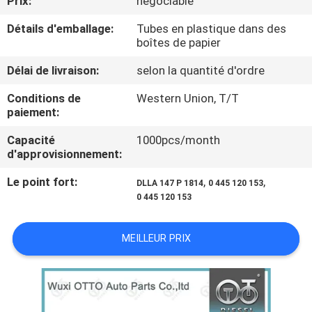
Prix:
négociable
VISITE
Détails d'emballage:
Tubes en plastique dans des
DE
boîtes de papier
L'USINE
Délai de livraison:
selon la quantité d'ordre
Conditions de
Western Union, T/T
CONTRÔLE
paiement:
QUALITÉ
Capacité
1000pcs/month
d'approvisionnement:
CONTACTEZ-
Le point fort:
,
,
DLLA 147 P 1814
0 445 120 153
NOUS
0 445 120 153
NOUVELLES
MEILLEUR PRIX
LES
AFFAIRES