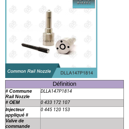
Définition
DLLA147P1814
# Commune
Rail Nozzle
0 433 172 107
# OEM
0 445 120 153
Injecteur
appliqué #
Valve de
commande