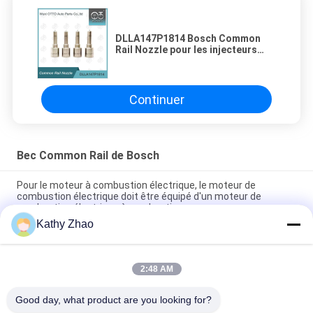
DLLA147P1814 Bosch Common
Rail Nozzle pour les injecteurs
0445120153 RUSSIA KAMAZ
Continuer
Bec Common Rail de Bosch
Pour le moteur à combustion électrique, le moteur de
combustion électrique doit être équipé d'un moteur de
combustion électrique à combustion.
Kathy Zhao
Buse d'injecteur à rampe commune DLLA141P2146 pour
injecteurs 0445120134
2:48 AM
DSLA150P1438 Buse commune de rail 0433175425 Pour
pièces de moteur diesel automobile
Good day, what product are you looking for?