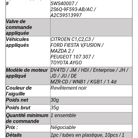
5WS40007 /
#
2S6Q-9F593-AB/AC /
A2C59513997
Valve de
commande
appliquée
CITROEN C1,C2,C3 /
Véhicules
FORD FIESTA V,FUSION /
appliqués
MAZDA 2 /
PEUGEOT 107.307 /
TOYOTA AYGO
DV4TD / JM / HDI / Enterprise / JH /
Modèle de moteur
JD / JU / DE
appliqué
MZR-CD / WNB1 / KGB1 / 1.4d
Couleur de
Revêtement noir
l'aiguille
Poids net
30g
Poids brut
35g
Quantité minimum
1 ensemble
de commande
Prix :
Négociable
Détails
1pc / tubes en plastique, 10pcs / 1