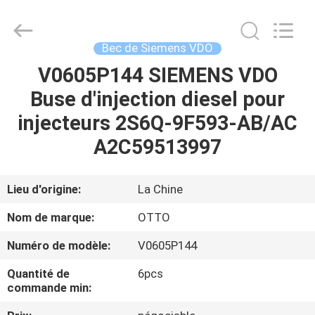
2026
WUXI
OTTO
AUTO
PARTS
Bec de Siemens VDO
CO.,LTD.
All
V0605P144 SIEMENS VDO
À
Rights
Reserved.
Buse d'injection diesel pour
LA
injecteurs 2S6Q-9F593-AB/AC
MAISON
A2C59513997
PRODUITS
Lieu d'origine:
La Chine
À
Nom de marque:
OTTO
PROPOS
Numéro de modèle:
V0605P144
DE
Quantité de
6pcs
NOUS
commande min: