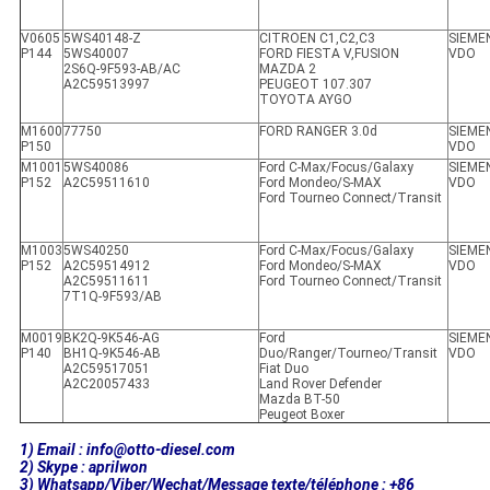
V0605
5WS40148-Z
CITROEN C1,C2,C3
SIEME
P144
5WS40007
FORD FIESTA V,FUSION
VDO
2S6Q-9F593-AB/AC
MAZDA 2
A2C59513997
PEUGEOT 107.307
TOYOTA AYGO
M1600
77750
FORD RANGER 3.0d
SIEME
P150
VDO
M1001
5WS40086
Ford C-Max/Focus/Galaxy
SIEME
P152
A2C59511610
Ford Mondeo/S-MAX
VDO
Ford Tourneo Connect/Transit
M1003
5WS40250
Ford C-Max/Focus/Galaxy
SIEME
P152
A2C59514912
Ford Mondeo/S-MAX
VDO
A2C59511611
Ford Tourneo Connect/Transit
7T1Q-9F593/AB
M0019
BK2Q-9K546-AG
Ford
SIEME
P140
BH1Q-9K546-AB
Duo/Ranger/Tourneo/Transit
VDO
A2C59517051
Fiat Duo
A2C20057433
Land Rover Defender
Mazda BT-50
Peugeot Boxer
1) Email : info@otto-diesel.com
2) Skype : aprilwon
3) Whatsapp/Viber/Wechat/Message texte/téléphone : +86