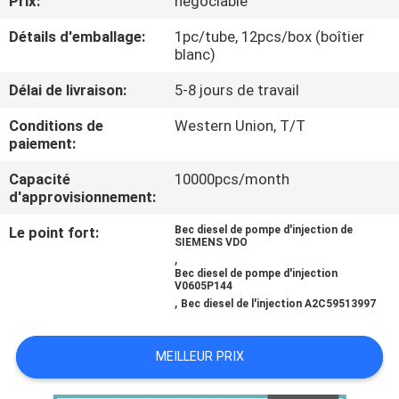
Prix:
négociable
VISITE
Détails d'emballage:
1pc/tube, 12pcs/box (boîtier
DE
blanc)
L'USINE
Délai de livraison:
5-8 jours de travail
Conditions de
Western Union, T/T
CONTRÔLE
paiement:
QUALITÉ
Capacité
10000pcs/month
d'approvisionnement:
CONTACTEZ-
Le point fort:
Bec diesel de pompe d'injection de
SIEMENS VDO
NOUS
,
Bec diesel de pompe d'injection
V0605P144
,
NOUVELLES
Bec diesel de l'injection A2C59513997
MEILLEUR PRIX
LES
AFFAIRES