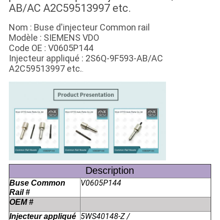
AB/AC A2C59513997 etc.
Nom : Buse d'injecteur Common rail
Modèle : SIEMENS VDO
Code OE : V0605P144
Injecteur appliqué : 2S6Q-9F593-AB/AC
A2C59513997 etc.
.
Description
V0605P144
Buse Common
Rail #
OEM #
5WS40148-Z /
Injecteur appliqué