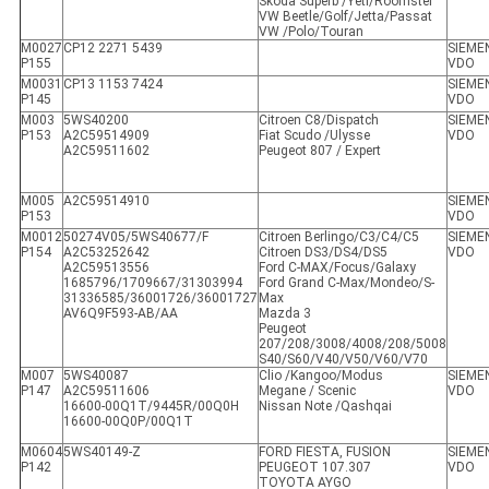
Skoda Superb /Yeti/Roomster
VW Beetle/Golf/Jetta/Passat
VW /Polo/Touran
M0027
CP12 2271 5439
SIEME
P155
VDO
M0031
CP13 1153 7424
SIEME
P145
VDO
M003
5WS40200
Citroen C8/Dispatch
SIEME
P153
A2C59514909
Fiat Scudo /Ulysse
VDO
A2C59511602
Peugeot 807 / Expert
M005
A2C59514910
SIEME
P153
VDO
M0012
50274V05/5WS40677/F
Citroen Berlingo/C3/C4/C5
SIEME
P154
A2C53252642
Citroen DS3/DS4/DS5
VDO
A2C59513556
Ford C-MAX/Focus/Galaxy
1685796/1709667/31303994
Ford Grand C-Max/Mondeo/S-
31336585/36001726/36001727
Max
AV6Q9F593-AB/AA
Mazda 3
Peugeot
207/208/3008/4008/208/5008
S40/S60/V40/V50/V60/V70
M007
5WS40087
Clio /Kangoo/Modus
SIEME
P147
A2C59511606
Megane / Scenic
VDO
16600-00Q1T/9445R/00Q0H
Nissan Note /Qashqai
16600-00Q0P/00Q1T
M0604
5WS40149-Z
FORD FIESTA, FUSION
SIEME
P142
PEUGEOT 107.307
VDO
TOYOTA AYGO