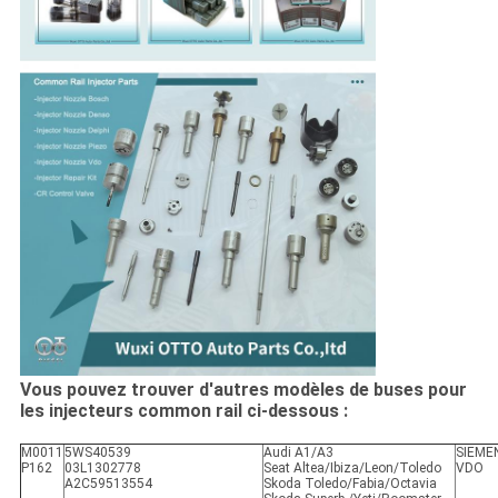
Vous pouvez trouver d'autres modèles de buses pour
les injecteurs common rail ci-dessous :
M0011
5WS40539
Audi A1/A3
SIEME
P162
03L1302778
Seat Altea/Ibiza/Leon/Toledo
VDO
A2C59513554
Skoda Toledo/Fabia/Octavia