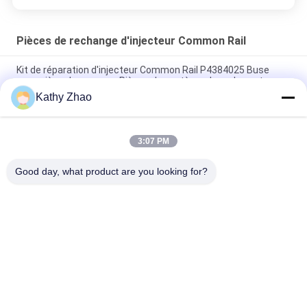
Pièces de rechange d'injecteur Common Rail
Kit de réparation d'injecteur Common Rail P4384025 Buse
avec siège de soupape Pièces de système de carburant
Kathy Zhao
Injecteurs de carburant diesel RE529118/RE524382 095000-
649#/880# de Denso de rail commun véritable
3:07 PM
M11 Ensembles de réparation de rail commun pour pièces
d'injecteur d'EUI 3609925 4307547
Good day, what product are you looking for?
Catégories populaires
Tous
Bec Common Rail 
Buse À Rampe 
De Denso
Commune Delphi
Bec Piézo-
Bec De Siemens 
Électrique De Bosch
VDO