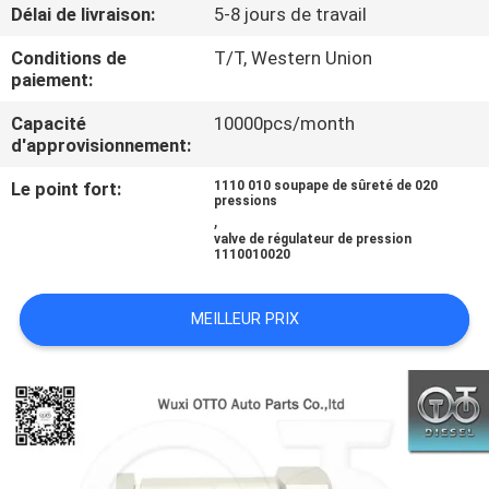
VISITE
Délai de livraison:
5-8 jours de travail
DE
Conditions de
T/T, Western Union
paiement:
L'USINE
Capacité
10000pcs/month
d'approvisionnement:
CONTRÔLE
Le point fort:
1110 010 soupape de sûreté de 020
QUALITÉ
pressions
,
valve de régulateur de pression
1110010020
CONTACTEZ-
NOUS
MEILLEUR PRIX
NOUVELLES
LES
AFFAIRES