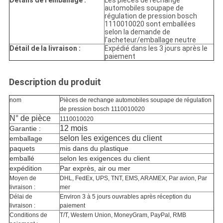
automobiles soupape de
régulation de pression bosch
1110010020 sont emballées
selon la demande de
l'acheteur/emballage neutre
Détail de la livraison :
Expédié dans les 3 jours après le
paiement
Description du produit
nom
Pièces de rechange automobiles soupape de régulation
de pression bosch 1110010020
N° de pièce
1110010020
12 mois
Garantie :
selon les exigences du client
emballage
paquets
mis dans du plastique
emballé
selon les exigences du client
expédition
Par exprès, air ou mer
Moyen de
DHL, FedEx, UPS, TNT, EMS, ARAMEX, Par avion, Par
livraison :
mer
Délai de
Environ 3 à 5 jours ouvrables après réception du
livraison :
paiement
Conditions de
T/T, Western Union, MoneyGram, PayPal, RMB