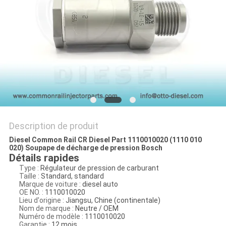
PLAN
DU
SITE
PRIVACY
POLICY
Description de produit
Diesel Common Rail CR Diesel Part 1110010020 (1110 010
020) Soupape de décharge de pression Bosch
Détails rapides
Type :
Régulateur de pression de carburant
Taille :
Standard, standard
Marque de voiture :
diesel auto
OE NO. :
1110010020
Lieu d'origine :
Jiangsu, Chine (continentale)
Nom de marque :
Neutre / OEM
Numéro de modèle :
1110010020
Garantie :
12 mois