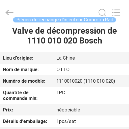
2026
WUXI
OTTO
AUTO
PARTS
Pièces de rechange d'injecteur Common Rail
CO.,LTD.
All
Valve de décompression de
À
Rights
Reserved.
1110 010 020 Bosch
LA
MAISON
Lieu d'origine:
La Chine
PRODUITS
Nom de marque:
OTTO
Numéro de modèle:
1110010020 (1110 010 020)
À
Quantité de
1PC
PROPOS
commande min:
DE
Prix:
négociable
NOUS
Détails d'emballage:
1pcs/set