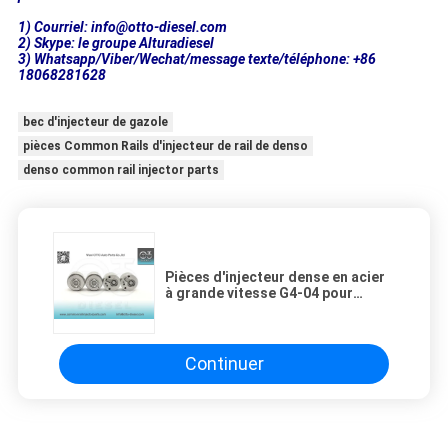
1) Courriel: info@otto-diesel.com
2) Skype: le groupe Alturadiesel
3) Whatsapp/Viber/Wechat/message texte/téléphone: +86
18068281628
bec d'injecteur de gazole
pièces Common Rails d'injecteur de rail de denso
denso common rail injector parts
Pièces d'injecteur dense en acier
à grande vitesse G4-04 pour
système d'injection de carburant
diesel
Continuer