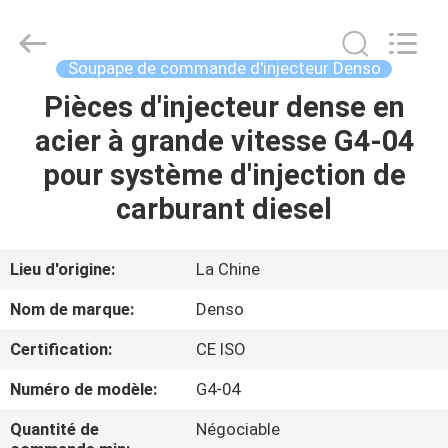
2026
WUXI
OTTO
AUTO
PARTS
Soupape de commande d'injecteur Denso
CO.,LTD.
All
Pièces d'injecteur dense en
À
Rights
Reserved.
acier à grande vitesse G4-04
LA
pour système d'injection de
MAISON
carburant diesel
PRODUITS
Lieu d'origine:
La Chine
À
Nom de marque:
Denso
PROPOS
Certification:
CE ISO
DE
Numéro de modèle:
G4-04
NOUS
Quantité de
Négociable