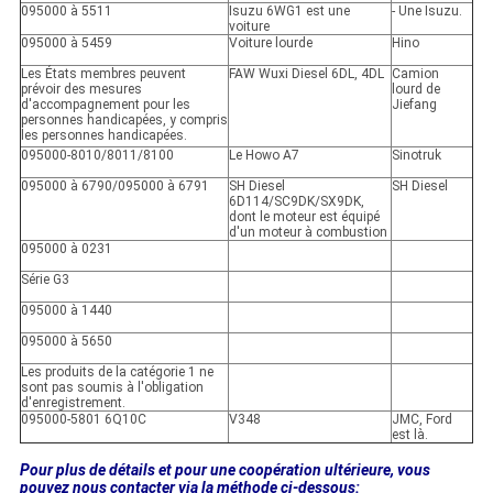
095000 à 5511
Isuzu 6WG1 est une
- Une Isuzu.
voiture
095000 à 5459
Voiture lourde
Hino
Les États membres peuvent
FAW Wuxi Diesel 6DL, 4DL
Camion
prévoir des mesures
lourd de
d'accompagnement pour les
Jiefang
personnes handicapées, y compris
les personnes handicapées.
095000-8010/8011/8100
Le Howo A7
Sinotruk
095000 à 6790/095000 à 6791
SH Diesel
SH Diesel
6D114/SC9DK/SX9DK,
dont le moteur est équipé
d'un moteur à combustion
095000 à 0231
Série G3
095000 à 1440
095000 à 5650
Les produits de la catégorie 1 ne
sont pas soumis à l'obligation
d'enregistrement.
095000-5801 6Q10C
V348
JMC, Ford
est là.
Pour plus de détails et pour une coopération ultérieure, vous
pouvez nous contacter via la méthode ci-dessous: