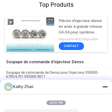
Top Produits
Pièces d'injecteur dense
en acier à grande vitesse
G4-04 pour système
d'injection de carburant
négociable MOQ:Négociable
diesel
CONTACT
Soupape de commande d'injecteur Denso
Soupape de commande de Denso pour l'injecteur 095000-
6700/6701 095000-8011
Kathy Zhao
Soupape de commande de Denso POUR l'injecteur 095000-
588X/776X 23670-30300/30140/23670-0L010/0L070/0L020
/0L050
10:07 PM
Soupape de commande commune de rail de Denso 4# pour
des injecteurs 095000-5550