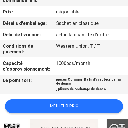
commande min:
VISITE
Prix:
négociable
DE
L'USINE
Détails d'emballage:
Sachet en plastique
Délai de livraison:
selon la quantité d'ordre
CONTRÔLE
Conditions de
Western Union, T / T
QUALITÉ
paiement:
Capacité
1000pcs/month
d'approvisionnement:
CONTACTEZ-
NOUS
Le point fort:
pièces Common Rails d'injecteur de rail
de denso
,
pièces de rechange de denso
NOUVELLES
MEILLEUR PRIX
LES
AFFAIRES