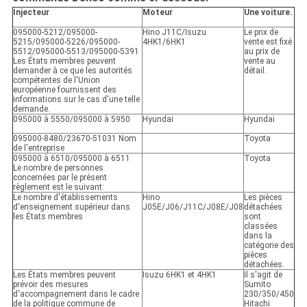
Injecteur
Moteur
Une voiture.
095000-5212/095000-
Hino J11C/Isuzu
Le prix de
5215/095000-5226/095000-
4HK1/6HK1
vente est fixé
5512/095000-5513/095000-5391
au prix de
Les États membres peuvent
vente au
demander à ce que les autorités
détail.
compétentes de l'Union
européenne fournissent des
informations sur le cas d'une telle
demande.
095000 à 5550/095000 à 5950
Hyundai
Hyundai
095000-8480/23670-51031 Nom
Toyota
de l'entreprise
095000 à 6510/095000 à 6511
Toyota
Le nombre de personnes
concernées par le présent
règlement est le suivant:
Le nombre d'établissements
Hino
Les pièces
d'enseignement supérieur dans
J05E/J06/J11C/J08E/J08
détachées
les États membres
sont
classées
dans la
catégorie des
pièces
détachées.
Les États membres peuvent
Isuzu 6HK1 et 4HK1
Il s'agit de
prévoir des mesures
Sumito
d'accompagnement dans le cadre
230/350/450
de la politique commune de
Hitachi