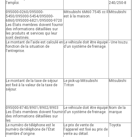
l'emploi.
240/250-8
095000-0260/095000-
Mitsubishi 6M60 7545 cc Il
Mitsubishi
5450/095000-5454/095000-
est à la maison.
6860/095000-6821/095000-9720
Les États membres doivent fournir
des informations détaillées sur
les produits et services qui leur
sont destinés.
Le montant de l'aide est calculé en
Le véhicule doit être équipé
- Une Isuzu.
fonction de la situation de
d'un système de freinage.
l'entreprise.
Le montant de la taxe de séjour
Le pick-up Mitsubishi
Mitsubishi
est fixé à la valeur de la taxe de
Triton
séjour.
095000-8740/8901/8902/8903
Le véhicule doit être équipé
Nom de la
Les États membres doivent fournir
d'un système de freinage.
marque
des informations détaillées sur
les
Le numéro de téléphone est le
Le prix de vente de
Toyota
numéro de téléphone de l'État
l'appareil est fixé au prix de
membre d'origine.
vente au détail.