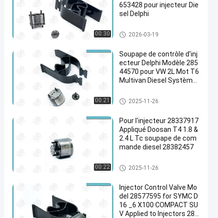
653428 pour injecteur Die
sel Delphi
Soupape de commande d'injec
00:30
2026-03-19
teur Delphi
Soupape de contrôle d'inj
ecteur Delphi Modèle 285
44570 pour VW 2L Mot T6
Multivan Diesel Système
Common Rail
Soupape de commande d'injec
00:21
2025-11-26
teur Delphi
Pour l'injecteur 28337917
Appliqué Doosan T4 1.8 &
2.4 L Tc soupape de com
mande diesel 28382457
Soupape de commande d'injec
00:22
2025-11-26
teur Delphi
Injector Control Valve Mo
del 28577595 for SYMC D
16 _6 X100 COMPACT SU
V Applied to Injectors 283