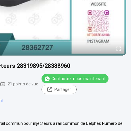
ecteurs 28319895/28388960
Contactez-nous maintenant
21 points de vue
Partager
nt
 rail commun pour injecteurs à rail commun de Delphes Numéro de
appliqués: ...
Voir plus