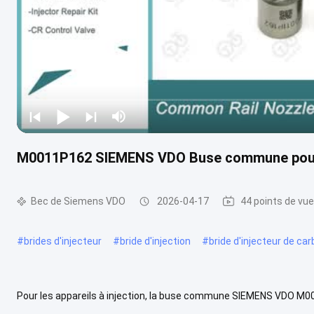
M0011P162 SIEMENS VDO Buse commune pour
Bec de Siemens VDO
2026-04-17
44 points de vue
#
brides d'injecteur
#
bride d'injection
#
bride d'injecteur de ca
Pour les appareils à injection, la buse commune SIEMENS VDO M00
contrôle de conformité. Détails photo Définition # Commune Rail No