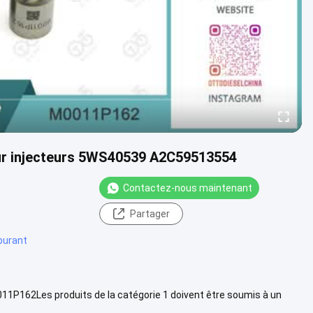
 injecteurs 5WS40539 A2C59513554
Contactez-nous maintenant
Partager
rburant
11P162Les produits de la catégorie 1 doivent être soumis à un
zzle ...
Voir plus