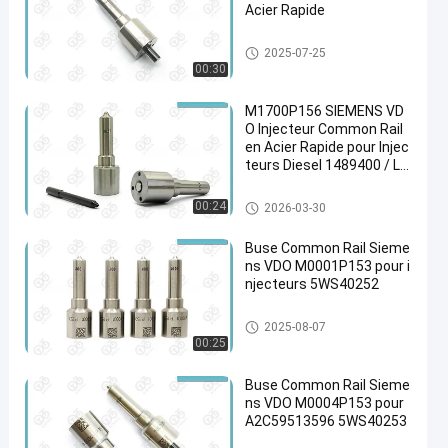
Acier Rapide
Bec de Siemens VDO
2025-07-25
00:30
M1700P156 SIEMENS VD
O Injecteur Common Rail
en Acier Rapide pour Injec
teurs Diesel 1489400 / LR
006495 / LR008836
Bec de Siemens VDO
00:24
2026-03-30
Buse Common Rail Sieme
ns VDO M0001P153 pour i
njecteurs 5WS40252
Bec de Siemens VDO
2025-08-07
00:25
Buse Common Rail Sieme
ns VDO M0004P153 pour
A2C59513596 5WS40253