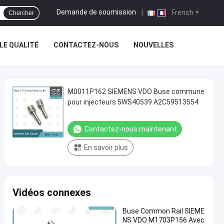
Demande de soumission
|
French
Chercher
E QUALITÉ
CONTACTEZ-NOUS
NOUVELLES
M0011P162 SIEMENS VDO Buse commune
pour injecteurs 5WS40539 A2C59513554
Contactez-nous maintenant
En savoir plus
Vidéos connexes
Buse Common Rail SIEME
NS VDO M1703P156 Avec