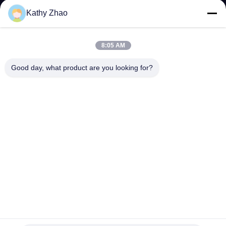
VISITE
Kathy Zhao
DE
L'USINE
8:05 AM
Good day, what product are you looking for?
CONTRÔLE
QUALITÉ
CONTACTEZ-
NOUS
NOUVELLES
LES
Bec de rail de G4S008 Denso Commmon pour l'injecteur
23670-0E020/0E010
AFFAIRES