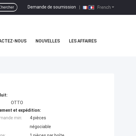
Demande de soumission
|
French
Chercher
ACTEZ-NOUS
NOUVELLES
LES AFFAIRES
uit:
OTTO
ement et expédition:
mande min:
4 pièces
négociable
ge:
1 pièces par boîte