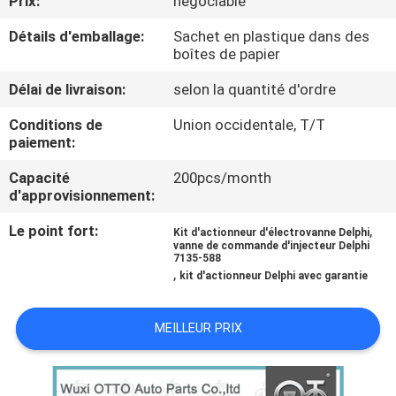
Prix:
négociable
VISITE
Détails d'emballage:
Sachet en plastique dans des
DE
boîtes de papier
L'USINE
Délai de livraison:
selon la quantité d'ordre
Conditions de
Union occidentale, T/T
CONTRÔLE
paiement:
QUALITÉ
Capacité
200pcs/month
d'approvisionnement:
CONTACTEZ-
Le point fort:
,
Kit d'actionneur d'électrovanne Delphi
NOUS
vanne de commande d'injecteur Delphi
7135-588
,
kit d'actionneur Delphi avec garantie
NOUVELLES
MEILLEUR PRIX
LES
AFFAIRES