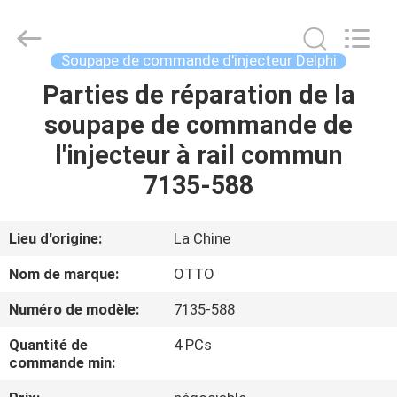
2026
WUXI
OTTO
AUTO
PARTS
Soupape de commande d'injecteur Delphi
CO.,LTD.
All
Parties de réparation de la
À
Rights
Reserved.
soupape de commande de
LA
l'injecteur à rail commun
MAISON
7135-588
PRODUITS
Lieu d'origine:
La Chine
À
Nom de marque:
OTTO
PROPOS
Numéro de modèle:
7135-588
DE
Quantité de
4 PCs
NOUS
commande min: