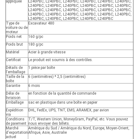
appliquée
L240PBC, L240PBC, L240PBC, L240PBC, L240PBC, L240PBC,
L240PBC, L240PBC, L240PBC, L240PBC, L240PBC, L240PBC,
L240PBC, L240PBC, L240PBC, L240PBC, L240PBC, L240PBC,
L240PBC, L240PBC, L240PBC, L240PBC, L240PBC, L240PBC,
L240PBC, L240PBC, L240PBC, L240PBC, L240PBC
Type de
Excavateur 480
voiture ou de
moteur
Poids net
160 g/pc
Poids brut
180 g/pc
Matériel
Acier à grande vitesse
Certificat
Le produit est soumis à des contrôles.
Détails de
1 pièce par boîte
l'emballage
Taille de la
6 (centimètres) * 2,5 (centimètres)
boîte
Garantie
6 mois
Délai de
en fonction de la quantité de commande
livraison
Emballage
sac en plastique dans une boîte en papier
Expédition
DHL, FedEx, UPS, TNT, EMS, ARAMEX, par avion
via
Conditions
T/T, Western Union, MoneyGram, PayPal, etc. Vous pouvez
de paiement
nous envoyer des billets.
Marché
Amérique du Sud / Amérique du Nord, Europe, Moyen-Orient,
d'exportation
Afrique, Asie, Australie
actuel