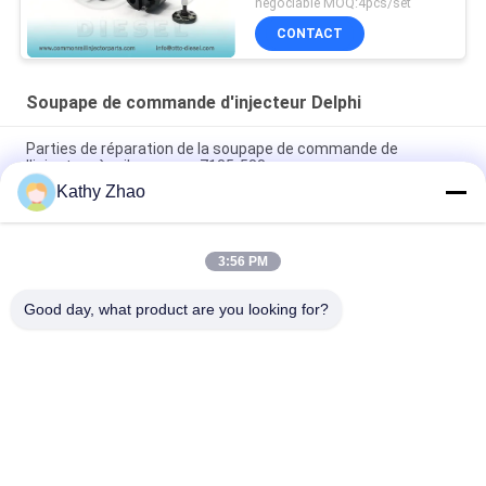
négociable MOQ:4pcs/set
CONTACT
Soupape de commande d'injecteur Delphi
Parties de réparation de la soupape de commande de
l'injecteur à rail commun 7135-588
Kathy Zhao
Valve de contrôle d'injecteur Delphi 28525582, fournisseur de
pièces d'injecteur Diesel à rampe commune 28229873
3:56 PM
Pour l'injecteur 28337917 Appliqué Doosan T4 1.8 & 2.4 L Tc
soupape de commande diesel 28382457
Good day, what product are you looking for?
Catégories populaires
Tous
Bec Common Rail 
Buse À Rampe 
De Denso
Commune Delphi
Bec Piézo-
Bec De Siemens 