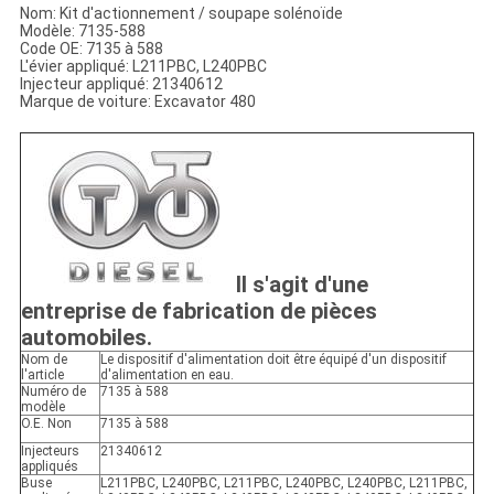
Nom: Kit d'actionnement / soupape solénoïde
Modèle: 7135-588
Code OE: 7135 à 588
L'évier appliqué: L211PBC, L240PBC
Injecteur appliqué: 21340612
Marque de voiture: Excavator 480
Il s'agit d'une
entreprise de fabrication de pièces
automobiles.
Nom de
Le dispositif d'alimentation doit être équipé d'un dispositif
l'article
d'alimentation en eau.
Numéro de
7135 à 588
modèle
O.E. Non
7135 à 588
Injecteurs
21340612
appliqués
Buse
L211PBC, L240PBC, L211PBC, L240PBC, L240PBC, L211PBC,