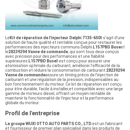
Le
Kit de réparation de l'injecteur Delphi 7135-650
Il s'agit d'une
solution de haute qualité et rentable conçue pour restaurer les
performances des injecteurs communs Delphi.
L157PBD Buse
et
le
28239294 Vanne de commande
, qui sont tous deux conçus
avec précision pour des performances et une fiabilité
supérieures.
L157PBD Buse
Il est conçu pour assurer une
atomisation optimale du carburant, améliorer l'efficacité de la
combustion et réduire la consommation de carburant.
28239294
Vanne de commande
assure un timing précis de l'injection de
carburant et une régulation de la pression, indispensables au
bon fonctionnement du moteur. Ce kit de réparation est conçu
pour être durable, facile à installer,et compatible avec une large
gamme de moteurs diesel, offrant un moyen rentable de
maintenir la fonctionnalité de l'injecteur et la performance
globale du moteur.
Profil de l'entreprise
Le groupe WUXI OTTO AUTO PARTS CO., LTD.
est un fabricant
et fournisseur de premier plan spécialisé dans les produits de