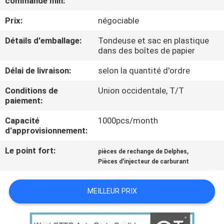
commande min:
VISITE
Prix:
négociable
DE
L'USINE
Détails d'emballage:
Tondeuse et sac en plastique
dans des boîtes de papier
Délai de livraison:
selon la quantité d'ordre
CONTRÔLE
QUALITÉ
Conditions de
Union occidentale, T/T
paiement:
Capacité
1000pcs/month
CONTACTEZ-
d'approvisionnement:
NOUS
Le point fort:
,
pièces de rechange de Delphes
Pièces d'injecteur de carburant
NOUVELLES
MEILLEUR PRIX
LES
AFFAIRES