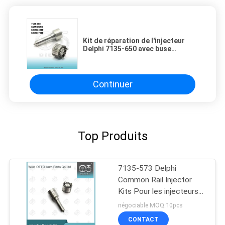
Kit de réparation de l'injecteur
Delphi 7135-650 avec buse
L157PBD et soupape de
commande 28239294
Continuer
Top Produits
7135-573 Delphi
Common Rail Injector
Kits Pour les injecteurs
28229873 / 33800-
négociable MOQ:10pcs
4A710
CONTACT