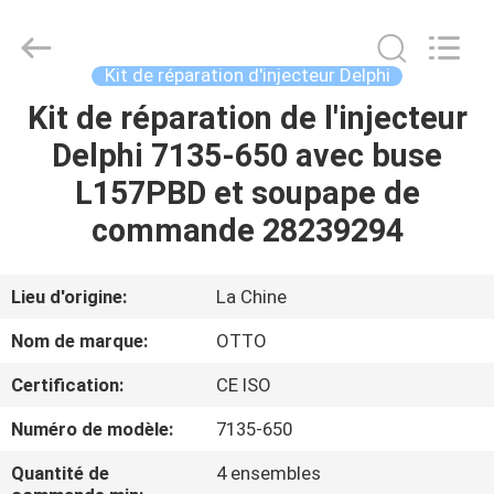
2026
WUXI
OTTO
AUTO
PARTS
Kit de réparation d'injecteur Delphi
CO.,LTD.
All
Kit de réparation de l'injecteur
À
Rights
Reserved.
Delphi 7135-650 avec buse
LA
L157PBD et soupape de
MAISON
commande 28239294
PRODUITS
Lieu d'origine:
La Chine
À
Nom de marque:
OTTO
PROPOS
Certification:
CE ISO
DE
Numéro de modèle:
7135-650
NOUS
Quantité de
4 ensembles