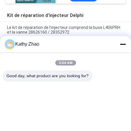
Kit de réparation d'injecteur Delphi
Le kit de réparation de l'injecteur comprend la buse L406PRH
et la vanne 28626160 / 28352972
Kathy Zhao
7135-836 Kit de réparation de l'injecteur Kit d'injecteur-valve
Kit d'injecteur-CVA Kit comprend l'injecteur L490PRH et la
valve 28475607
3:04 AM
Kit de réparation de l'injecteur 7135-730 Pour l'injecteur
28424049 / 28565335
Good day, what product are you looking for?
Catégories populaires
Tous
Bec Common Rail 
Buse À Rampe 
De Denso
Commune Delphi
Bec Piézo-
Bec De Siemens 
Électrique De Bosch
VDO