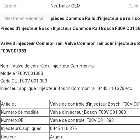
Brand:
Neutral or OEM
Color:
Mettre en évidence:
pièces Common Rails d'injecteur de rail
,
so
Pièces d'injecteur Bosch Injecteur Common Rail Bosch F00V C01 3
Valve d'injecteur Common rail, Valve Common rail pour injecteurs 
F00VC01383
Nom : Valve de contrôle d'injecteur Common rail
Modèle : F00VC01383
Code OE : F00V C01 383
Injecteur appliqué : Injecteur Bosch Common rail 0445 110 376 etc.
Article :
Valve de contrôle d'injecteur Bosch F00V C0
Numéro de modèle :
Valve d'injecteur Bosch F00V C01 383
Numéro OE
Valve de contrôle F00V C01 383
Injecteurs appliqués :
0445 110 376
Couleur :
Argent