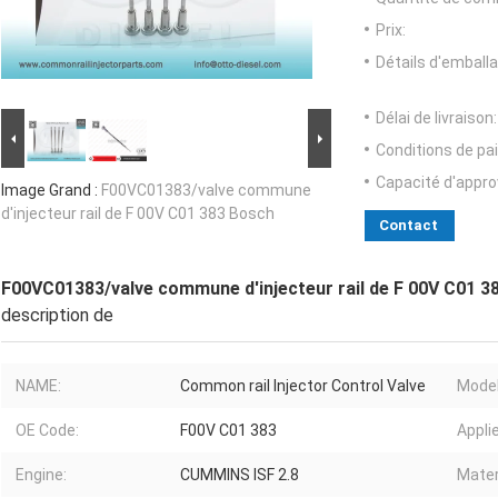
Prix:
Détails d'emballa
Délai de livraison:
Conditions de pa
Capacité d'appr
Image Grand :
F00VC01383/valve commune
d'injecteur rail de F 00V C01 383 Bosch
Contact
F00VC01383/valve commune d'injecteur rail de F 00V C01 3
description de
NAME:
Common rail Injector Control Valve
Model
OE Code:
F00V C01 383
Applie
Engine:
CUMMINS ISF 2.8
Mater