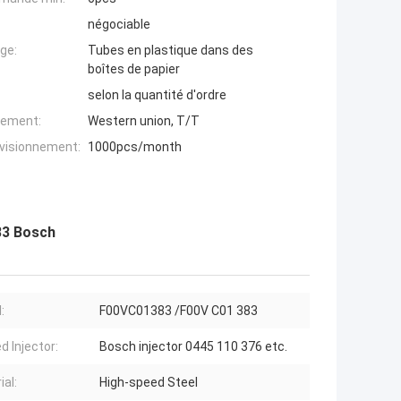
négociable
ge:
Tubes en plastique dans des
boîtes de papier
selon la quantité d'ordre
iement:
Western union, T/T
ovisionnement:
1000pcs/month
83 Bosch
:
F00VC01383 /F00V C01 383
d Injector:
Bosch injector 0445 110 376 etc.
ial:
High-speed Steel