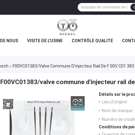
 DE NOUS
VISITE DE L'USINE
CONTRÔLE QUALITÉ
CONT
osch
F00VC01383/valve Commune D'injecteur Rail De F 00V C01 383
F00VC01383/valve commune d'injecteur rail d
Détails sur le prod
Lieu d'origine:
Nom de marque:
Numéro de modèl
Conditions de pai
Quantité de com