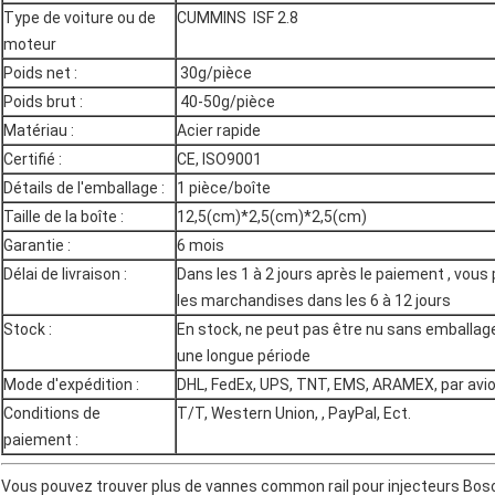
Type de voiture ou de
CUMMINS ISF 2.8
moteur
Poids net :
30g/pièce
Poids brut :
40-50g/pièce
Matériau :
Acier rapide
Certifié :
CE, ISO9001
Détails de l'emballage :
1 pièce/boîte
Taille de la boîte :
12,5(cm)*2,5(cm)*2,5(cm)
Garantie :
6 mois
Délai de livraison :
Dans les 1 à 2 jours après le paiement , vous
les marchandises dans les 6 à 12 jours
Stock :
En stock, ne peut pas être nu sans emballage
une longue période
Mode d'expédition :
DHL, FedEx, UPS, TNT, EMS, ARAMEX, par avi
Conditions de
T/T, Western Union, , PayPal, Ect.
paiement :
Vous pouvez trouver plus de vannes common rail pour injecteurs Bosch