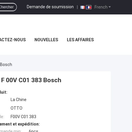
Demande de soumission
|
French
Chercher
ACTEZ-NOUS
NOUVELLES
LES AFFAIRES
 Bosch
e F 00V C01 383 Bosch
uit:
La Chine
OTTO
e:
F00V C01 383
ement et expédition:
mande min:
6pcs