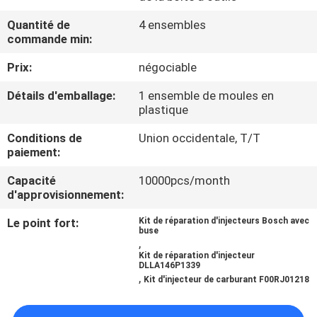
VISITE
Quantité de
4 ensembles
DE
commande min:
L'USINE
Prix:
négociable
Détails d'emballage:
1 ensemble de moules en
CONTRÔLE
plastique
QUALITÉ
Conditions de
Union occidentale, T/T
paiement:
CONTACTEZ-
Capacité
10000pcs/month
d'approvisionnement:
NOUS
Le point fort:
Kit de réparation d'injecteurs Bosch avec
buse
NOUVELLES
,
Kit de réparation d'injecteur
DLLA146P1339
,
Kit d'injecteur de carburant F00RJ01218
LES
AFFAIRES