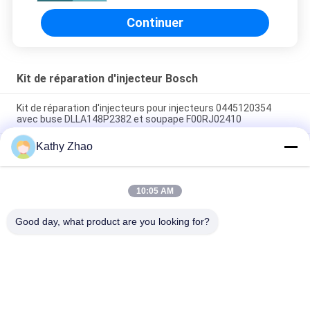
Continuer
Kit de réparation d'injecteur Bosch
Kit de réparation d'injecteurs pour injecteurs 0445120354
avec buse DLLA148P2382 et soupape F00RJ02410
Kathy Zhao
Kit de réparation d'injecteurs pour injecteurs 0445120030/218
avec buse DLLA146P1339 et soupape F00RJ01218
Kit de réparation d'injecteur pour injecteurs
10:05 AM
0445120217/218/274 Avec buse DLLA148P1524 et soupape
F00RJ02466
Good day, what product are you looking for?
Catégories populaires
Tous
Bec Common Rail 
Buse À Rampe 
De Denso
Commune Delphi