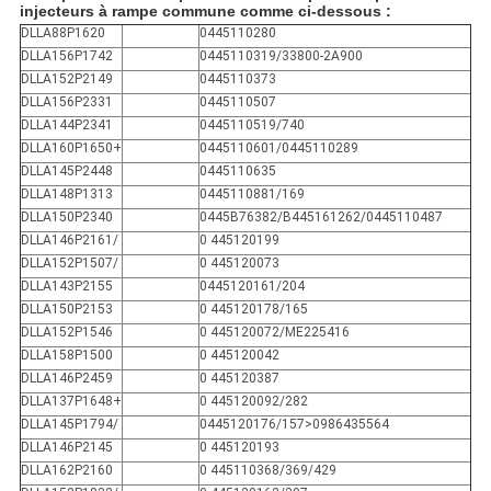
injecteurs à rampe commune comme ci-dessous :
DLLA88P1620
0445110280
DLLA156P1742
0445110319/33800-2A900
DLLA152P2149
0445110373
DLLA156P2331
0445110507
DLLA144P2341
0445110519/740
DLLA160P1650+
0445110601/0445110289
DLLA145P2448
0445110635
DLLA148P1313
0445110881/169
DLLA150P2340
0445B76382/B445161262/0445110487
DLLA146P2161/
0 445120199
DLLA152P1507/
0 445120073
DLLA143P2155
0445120161/204
DLLA150P2153
0 445120178/165
DLLA152P1546
0 445120072/ME225416
DLLA158P1500
0 445120042
DLLA146P2459
0 445120387
DLLA137P1648+
0 445120092/282
DLLA145P1794/
0445120176/157>0986435564
DLLA146P2145
0 445120193
DLLA162P2160
0 445110368/369/429