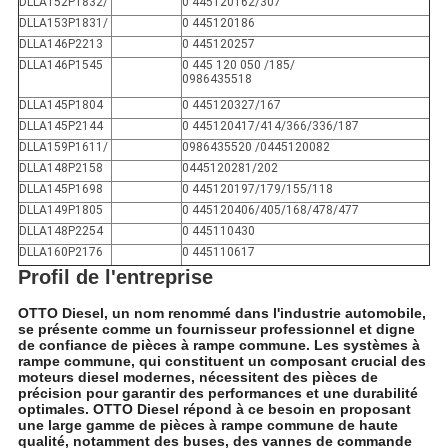
DLLA152P1832/
0 445120162/307
DLLA153P1831/
0 445120186
DLLA146P2213
0 445120257
DLLA146P1545
0 445 120 050 /185/
0986435518
DLLA145P1804
0 445120327/167
DLLA145P2144
0 445120417/414/366/336/187
DLLA159P1611/
0986435520 /0445120082
DLLA148P2158
0445120281/202
DLLA145P1698
0 445120197/179/155/118
DLLA149P1805
0 445120406/405/168/478/477
DLLA148P2254
0 445110430
DLLA160P2176
0 445110617
Profil de l'entreprise
OTTO Diesel, un nom renommé dans l'industrie automobile,
se présente comme un fournisseur professionnel et digne
de confiance de pièces à rampe commune. Les systèmes à
rampe commune, qui constituent un composant crucial des
moteurs diesel modernes, nécessitent des pièces de
précision pour garantir des performances et une durabilité
optimales. OTTO Diesel répond à ce besoin en proposant
une large gamme de pièces à rampe commune de haute
qualité, notamment des buses, des vannes de commande