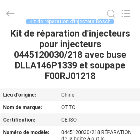
2026
WUXI
OTTO
AUTO
PARTS
Kit de réparation d'injecteur Bosch
CO.,LTD.
All
Kit de réparation d'injecteurs
À
Rights
Reserved.
pour injecteurs
LA
0445120030/218 avec buse
MAISON
DLLA146P1339 et soupape
PRODUITS
F00RJ01218
À
Lieu d'origine:
Chine
PROPOS
Nom de marque:
OTTO
DE
Certification:
CE ISO
NOUS
Numéro de modèle:
0445120030/218 RÉPARATION
de la boîte à outils