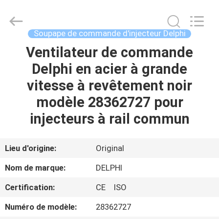
2026
WUXI
OTTO
AUTO
PARTS
Soupape de commande d'injecteur Delphi
CO.,LTD.
All
Ventilateur de commande
À
Rights
Reserved.
Delphi en acier à grande
LA
vitesse à revêtement noir
MAISON
modèle 28362727 pour
PRODUITS
injecteurs à rail commun
À
Lieu d'origine:
Original
PROPOS
Nom de marque:
DELPHI
DE
Certification:
CE ISO
NOUS
Numéro de modèle:
28362727