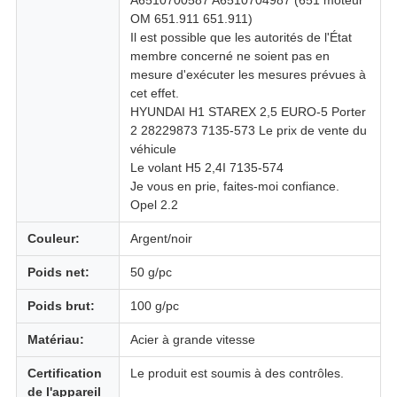
A6510700587 A6510704987 (651 moteur
OM 651.911 651.911)
Il est possible que les autorités de l'État
membre concerné ne soient pas en
mesure d'exécuter les mesures prévues à
cet effet.
HYUNDAI H1 STAREX 2,5 EURO-5 Porter
2 28229873 7135-573 Le prix de vente du
véhicule
Le volant H5 2,4I 7135-574
Je vous en prie, faites-moi confiance.
Opel 2.2
Couleur:
Argent/noir
Poids net:
50 g/pc
Poids brut:
100 g/pc
Matériau:
Acier à grande vitesse
Certification
Le produit est soumis à des contrôles.
de l'appareil