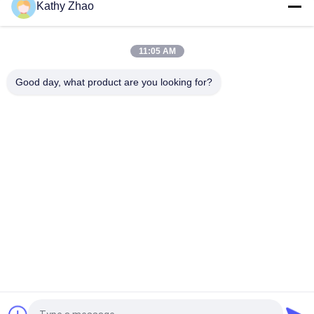
Kathy Zhao
Ventilateur de commande Delphi en acier à grande vitesse à
revêtement noir modèle 28362727 pour injecteurs à rail
commun
11:05 AM
Valve de contrôle d'injecteur à rampe commune 28653428
pour injecteur Diesel Delphi
Good day, what product are you looking for?
Catégories populaires
Tous
Bec Common Rail 
Buse À Rampe 
De Denso
Commune Delphi
Bec Piézo-
Bec De Siemens 
Électrique De Bosch
VDO
Bec Common Rail 
Buse D'injection De 
De Bosch
Rail Commun
Soupape De 
Soupape De 
Commande 
Commande 
D'injecteur Denso
D'injecteur Delphi