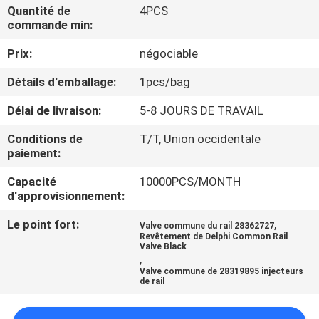
VISITE
Quantité de
4PCS
commande min:
DE
Prix:
négociable
L'USINE
Détails d'emballage:
1pcs/bag
CONTRÔLE
Délai de livraison:
5-8 JOURS DE TRAVAIL
QUALITÉ
Conditions de
T/T, Union occidentale
paiement:
CONTACTEZ-
Capacité
10000PCS/MONTH
d'approvisionnement:
NOUS
Le point fort:
,
Valve commune du rail 28362727
Revêtement de Delphi Common Rail
NOUVELLES
Valve Black
,
Valve commune de 28319895 injecteurs
de rail
LES
AFFAIRES