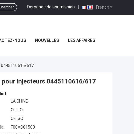
Demande de soumission
|
French
Chercher
ACTEZ-NOUS
NOUVELLES
LES AFFAIRES
s 0445110616/617
pour injecteurs 0445110616/617
uit:
LA CHINE
OTTO
CE ISO
e:
F00VC01503