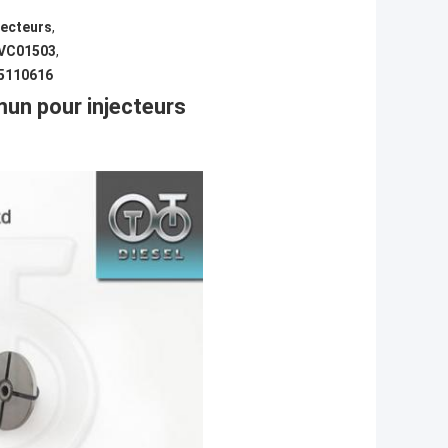
jecteurs
,
0VC01503
,
45110616
un pour injecteurs