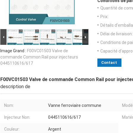
Conditions de pai
Quantité de com
Prix:
Détails d'emballa
Délai de livraison:
Conditions de pa
Image Grand :
F00VC01503 Valve de
Capacité d'appr
commande Common Rail pour injecteurs
Contact
0445110616/617
F00VC01503 Valve de commande Common Rail pour injecte
description de
Nom:
Vanne ferroviaire commune
Modèl
Injecteur Non:
0445110616/617
Matér
Couleur:
Argent