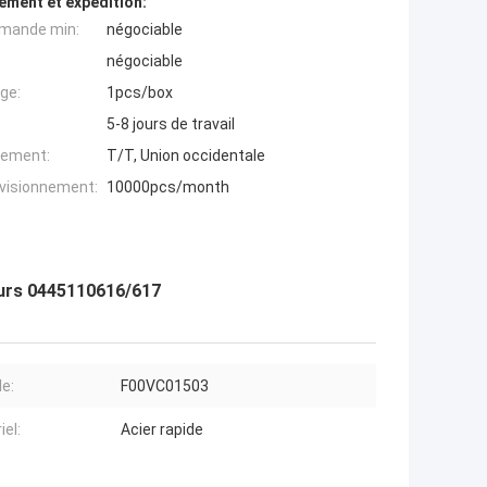
ement et expédition:
mande min:
négociable
négociable
ge:
1pcs/box
5-8 jours de travail
iement:
T/T, Union occidentale
ovisionnement:
10000pcs/month
urs 0445110616/617
e:
F00VC01503
iel:
Acier rapide