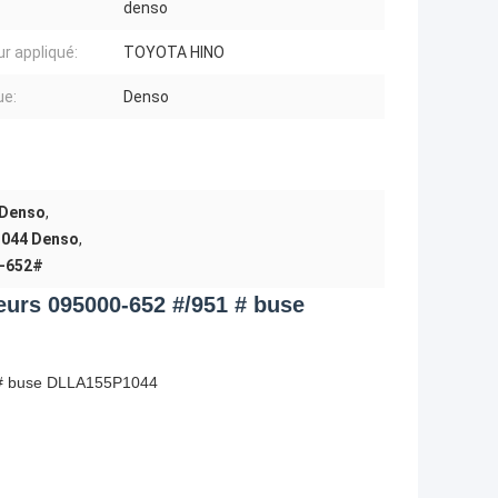
denso
r appliqué:
TOYOTA HINO
ue:
Denso
e Denso
,
P1044 Denso
,
0-652#
teurs 095000-652 #/951 # buse
51 # buse DLLA155P1044