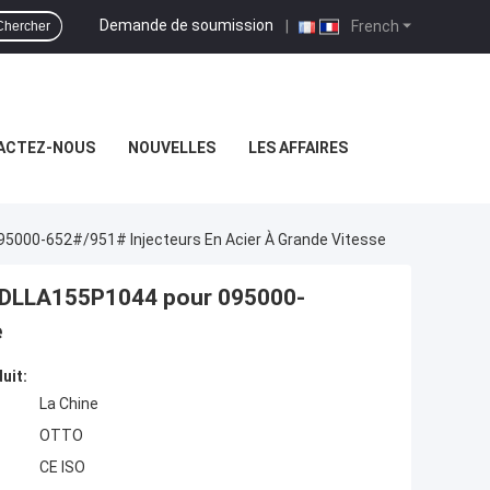
Demande de soumission
|
French
Chercher
ACTEZ-NOUS
NOUVELLES
LES AFFAIRES
95000-652#/951# Injecteurs En Acier À Grande Vitesse
se DLLA155P1044 pour 095000-
e
uit:
La Chine
OTTO
CE ISO