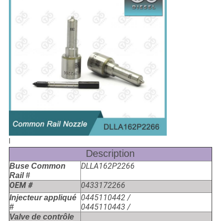
l
Description
DLLA162P2266
Buse Common
Rail #
OEM #
0433172266
0445110442 /
Injecteur appliqué
0445110443 /
#
Valve de contrôle