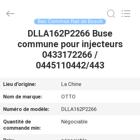
2026
WUXI
OTTO
AUTO
PARTS
Bec Common Rail de Bosch
CO.,LTD.
All
DLLA162P2266 Buse
À
Rights
Reserved.
commune pour injecteurs
LA
0433172266 /
MAISON
0445110442/443
PRODUITS
Lieu d'origine:
La Chine
À
Nom de marque:
OTTO
PROPOS
Numéro de modèle:
DLLA162P2266
DE
Quantité de
Négociable
NOUS
commande min: