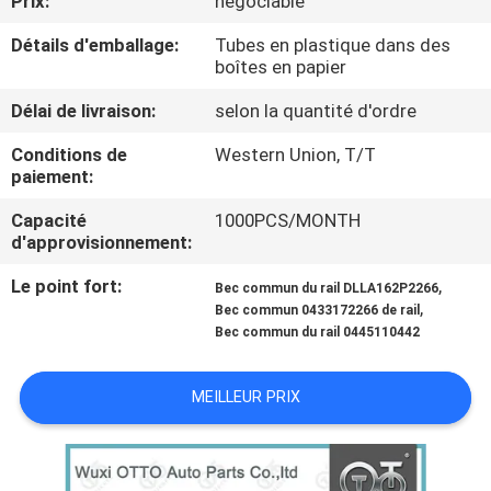
Prix:
négociable
VISITE
Détails d'emballage:
Tubes en plastique dans des
DE
boîtes en papier
L'USINE
Délai de livraison:
selon la quantité d'ordre
Conditions de
Western Union, T/T
CONTRÔLE
paiement:
QUALITÉ
Capacité
1000PCS/MONTH
d'approvisionnement:
CONTACTEZ-
Le point fort:
,
Bec commun du rail DLLA162P2266
NOUS
,
Bec commun 0433172266 de rail
Bec commun du rail 0445110442
NOUVELLES
MEILLEUR PRIX
LES
AFFAIRES