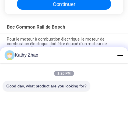
Continuer
Bec Common Rail de Bosch
Pour le moteur à combustion électrique, le moteur de
combustion électrique doit être équipé d'un moteur de
combustion électrique à combustion.
Kathy Zhao
Buse d'injecteur à rampe commune DLLA141P2146 pour
injecteurs 0445120134
1:20 PM
DSLA150P1438 Buse commune de rail 0433175425 Pour
pièces de moteur diesel automobile
Good day, what product are you looking for?
Catégories populaires
Tous
Bec Common Rail 
Buse À Rampe 
De Denso
Commune Delphi