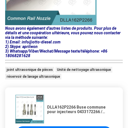
Nous avons également d'autres listes de produits. Pour plus de
détails et une coopération ultérieure, vous pouvez nous contacter
via la méthode suivante:
1) Email: info@otto-diesel.com
2) Skype: aprilwon
3) Whatsapp/Viber/Wechat/Message texte/téléphone: +86
18068281628
joint ultrasonique de pièces
Unité de nettoyage ultrasonique
réservoir de lavage ultrasonique
DLLA162P2266 Buse commune
pour injecteurs 0433172266 /
0445110442/443