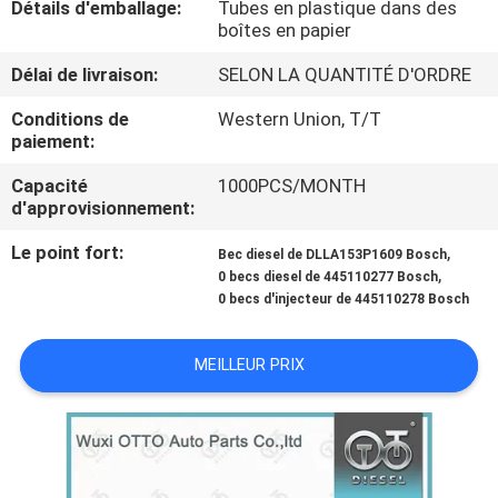
Détails d'emballage:
Tubes en plastique dans des
VISITE
boîtes en papier
DE
Délai de livraison:
SELON LA QUANTITÉ D'ORDRE
L'USINE
Conditions de
Western Union, T/T
paiement:
CONTRÔLE
Capacité
1000PCS/MONTH
QUALITÉ
d'approvisionnement:
Le point fort:
,
Bec diesel de DLLA153P1609 Bosch
CONTACTEZ-
,
0 becs diesel de 445110277 Bosch
0 becs d'injecteur de 445110278 Bosch
NOUS
MEILLEUR PRIX
NOUVELLES
LES
AFFAIRES