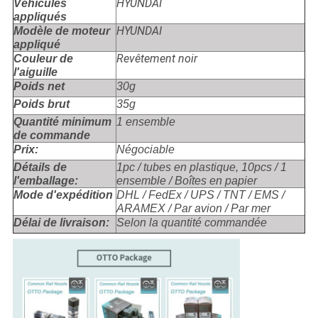
HYUNDAI
Véhicules
appliqués
HYUNDAI
Modèle de moteur
appliqué
Revêtement noir
Couleur de
l'aiguille
Poids net
30g
Poids brut
35g
Quantité minimum
1 ensemble
de commande
Prix:
Négociable
Détails de
1pc / tubes en plastique, 10pcs / 1
l'emballage:
ensemble / Boîtes en papier
Mode d'expédition
DHL / FedEx / UPS / TNT / EMS /
ARAMEX / Par avion / Par mer
Délai de livraison:
Selon la quantité commandée