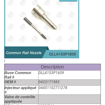
l
Description
DLLA153P1609
Buse Common
Rail #
0433171983
OEM #
0445110277/278
Injecteur appliqué
#
Valve de contrôle
appliquée