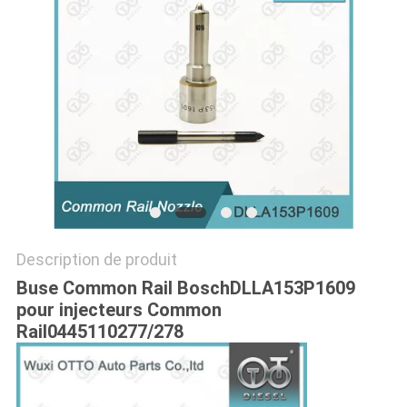
PLAN
DU
SITE
PRIVACY
POLICY
Description de produit
Buse Common Rail BoschDLLA153P1609
pour injecteurs Common
Rail0445110277/278