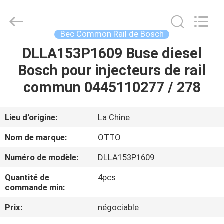
2026
WUXI
OTTO
AUTO
PARTS
Bec Common Rail de Bosch
CO.,LTD.
All
DLLA153P1609 Buse diesel
À
Rights
Reserved.
Bosch pour injecteurs de rail
LA
commun 0445110277 / 278
MAISON
PRODUITS
Lieu d'origine:
La Chine
Nom de marque:
OTTO
À
Numéro de modèle:
DLLA153P1609
PROPOS
Quantité de
4pcs
DE
commande min:
NOUS
Prix:
négociable