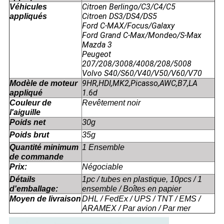
Citroen Berlingo/C3/C4/C5
Véhicules
Citroen DS3/DS4/DS5
appliqués
Ford C-MAX/Focus/Galaxy
Ford Grand C-Max/Mondeo/S-Max
Mazda 3
Peugeot
207/208/3008/4008/208/5008
Volvo S40/S60/V40/V50/V60/V70
9HR,HDI,MK2,Picasso,AWC,B7,LA
Modèle de moteur
1.6d
appliqué
Couleur de
Revêtement noir
l'aiguille
Poids net
30g
Poids brut
35g
Quantité minimum
1 Ensemble
de commande
Prix:
Négociable
Détails
1pc / tubes en plastique, 10pcs / 1
d'emballage:
ensemble / Boîtes en papier
Moyen de livraison
DHL / FedEx / UPS / TNT / EMS /
ARAMEX / Par avion / Par mer