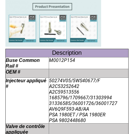
Description
M0012P154
Buse Common
Rail #
OEM #
50274V05/5WS40677/F
Injecteur appliqué
A2C53252642
#
A2C59513556
1685796/1709667/31303994
31336585/36001726/36001727
AV6Q9F593-AB/AA
PSA ­1980ET / PSA ­1980ER
PSA 9802448680
Valve de contrôle
appliquée