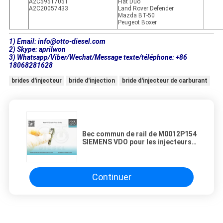
A2C59517051
Fiat Duo
A2C20057433
Land Rover Defender
Mazda BT-50
Peugeot Boxer
1) Email: info@otto-diesel.com
2) Skype: aprilwon
3) Whatsapp/Viber/Wechat/Message texte/téléphone: +86
18068281628
brides d'injecteur
bride d'injection
bride d'injecteur de carburant
Bec commun de rail de M0012P154
SIEMENS VDO pour les injecteurs
50274V05 A2C53252642
Continuer