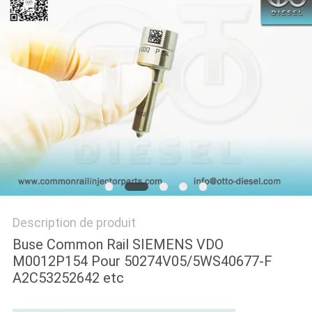
PLAN
DU
SITE
PRIVACY
POLICY
Description de produit
Buse Common Rail SIEMENS VDO
M0012P154 Pour
50274V05/5WS40677-F
A2C53252642 etc