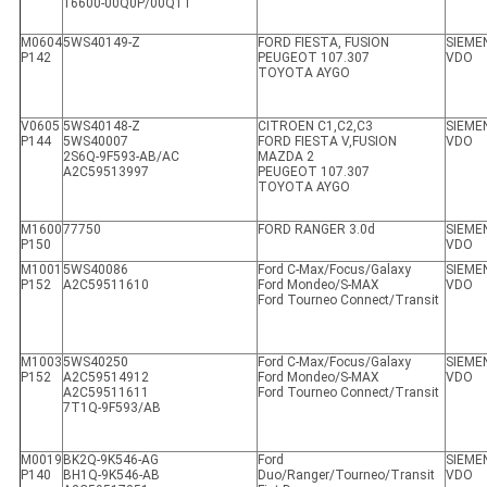
16600-00Q0P/00Q1T
M0604
5WS40149-Z
FORD FIESTA, FUSION
SIEME
P142
PEUGEOT 107.307
VDO
TOYOTA AYGO
V0605
5WS40148-Z
CITROEN C1,C2,C3
SIEME
P144
5WS40007
FORD FIESTA V,FUSION
VDO
2S6Q-9F593-AB/AC
MAZDA 2
A2C59513997
PEUGEOT 107.307
TOYOTA AYGO
M1600
77750
FORD RANGER 3.0d
SIEME
P150
VDO
M1001
5WS40086
Ford C-Max/Focus/Galaxy
SIEME
P152
A2C59511610
Ford Mondeo/S-MAX
VDO
Ford Tourneo Connect/Transit
M1003
5WS40250
Ford C-Max/Focus/Galaxy
SIEME
P152
A2C59514912
Ford Mondeo/S-MAX
VDO
A2C59511611
Ford Tourneo Connect/Transit
7T1Q-9F593/AB
M0019
BK2Q-9K546-AG
Ford
SIEME
P140
BH1Q-9K546-AB
Duo/Ranger/Tourneo/Transit
VDO