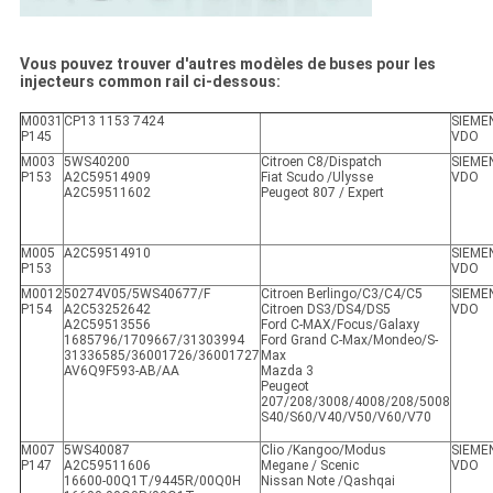
Vous pouvez trouver d'autres modèles de buses pour les
injecteurs common rail ci-dessous:
M0031
CP13 1153 7424
SIEME
P145
VDO
M003
5WS40200
Citroen C8/Dispatch
SIEME
P153
A2C59514909
Fiat Scudo /Ulysse
VDO
A2C59511602
Peugeot 807 / Expert
M005
A2C59514910
SIEME
P153
VDO
M0012
50274V05/5WS40677/F
Citroen Berlingo/C3/C4/C5
SIEME
P154
A2C53252642
Citroen DS3/DS4/DS5
VDO
A2C59513556
Ford C-MAX/Focus/Galaxy
1685796/1709667/31303994
Ford Grand C-Max/Mondeo/S-
31336585/36001726/36001727
Max
AV6Q9F593-AB/AA
Mazda 3
Peugeot
207/208/3008/4008/208/5008
S40/S60/V40/V50/V60/V70
M007
5WS40087
Clio /Kangoo/Modus
SIEME
P147
A2C59511606
Megane / Scenic
VDO
16600-00Q1T/9445R/00Q0H
Nissan Note /Qashqai