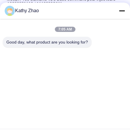
A2C53381618 / 1660000Q1W
Kathy Zhao
M0011P162 SIEMENS VDO Buse commune pour injecteurs
5WS40539 A2C59513554
7:05 AM
M1700P156 SIEMENS VDO Injecteur Common Rail en Acier
Rapide pour Injecteurs Diesel 1489400 / LR006495 / LR008836
Good day, what product are you looking for?
Catégories populaires
Tous
Bec Common Rail 
Buse À Rampe 
De Denso
Commune Delphi
Bec Piézo-
Bec De Siemens 
Électrique De Bosch
VDO
Bec Common Rail 
Buse D'injection De 
De Bosch
Rail Commun
Soupape De 
Soupape De 
Commande 
Commande 