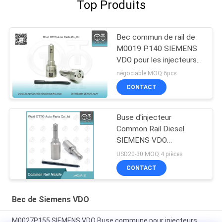
Top Produits
Bec commun de rail de
M0019 P140 SIEMENS
VDO pour les injecteurs
A2C59517051
négociable MOQ:6pcs
CONTACT
Buse d'injecteur
Common Rail Diesel
SIEMENS VDO
M0032P150 pour
USD20-30 MOQ:4 pièces
injecteur piézoélectrique
CONTACT
16600-93282R/ 16600-
0372R/ 16600-00Q2K
A2C335190080
Bec de Siemens VDO
M0027P155 SIEMENS VDO Buse commune pour injecteurs