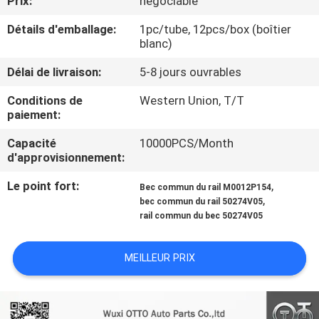
Prix:
négociable
VISITE
Détails d'emballage:
1pc/tube, 12pcs/box (boîtier
DE
blanc)
L'USINE
Délai de livraison:
5-8 jours ouvrables
Conditions de
Western Union, T/T
CONTRÔLE
paiement:
QUALITÉ
Capacité
10000PCS/Month
d'approvisionnement:
CONTACTEZ-
Le point fort:
,
Bec commun du rail M0012P154
NOUS
,
bec commun du rail 50274V05
rail commun du bec 50274V05
NOUVELLES
MEILLEUR PRIX
LES
AFFAIRES