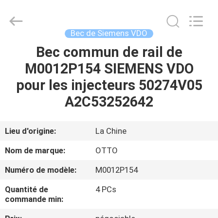
2026
WUXI
OTTO
AUTO
PARTS
Bec de Siemens VDO
CO.,LTD.
All
Bec commun de rail de
À
Rights
Reserved.
M0012P154 SIEMENS VDO
LA
pour les injecteurs 50274V05
MAISON
A2C53252642
PRODUITS
Lieu d'origine:
La Chine
À
Nom de marque:
OTTO
PROPOS
Numéro de modèle:
M0012P154
DE
Quantité de
4 PCs
NOUS
commande min: