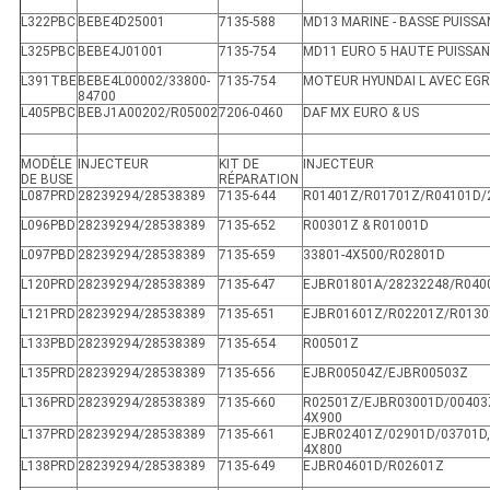
L322PBC
BEBE4D25001
7135-588
MD13 MARINE - BASSE PUISS
L325PBC
BEBE4J01001
7135-754
MD11 EURO 5 HAUTE PUISSA
L391TBE
BEBE4L00002/33800-
7135-754
MOTEUR HYUNDAI L AVEC EGR
84700
L405PBC
BEBJ1A00202/R05002
7206-0460
DAF MX EURO & US
MODÈLE
INJECTEUR
KIT DE
INJECTEUR
DE BUSE
RÉPARATION
L087PRD
28239294/28538389
7135-644
R01401Z/R01701Z/R04101D/
L096PBD
28239294/28538389
7135-652
R00301Z & R01001D
L097PBD
28239294/28538389
7135-659
33801-4X500/R02801D
L120PRD
28239294/28538389
7135-647
EJBR01801A/28232248/R040
L121PRD
28239294/28538389
7135-651
EJBR01601Z/R02201Z/R0130
L133PBD
28239294/28538389
7135-654
R00501Z
L135PRD
28239294/28538389
7135-656
EJBR00504Z/EJBR00503Z
L136PRD
28239294/28538389
7135-660
R02501Z/EJBR03001D/00403Z
4X900
L137PRD
28239294/28538389
7135-661
EJBR02401Z/02901D/03701D,
4X800
L138PRD
28239294/28538389
7135-649
EJBR04601D/R02601Z