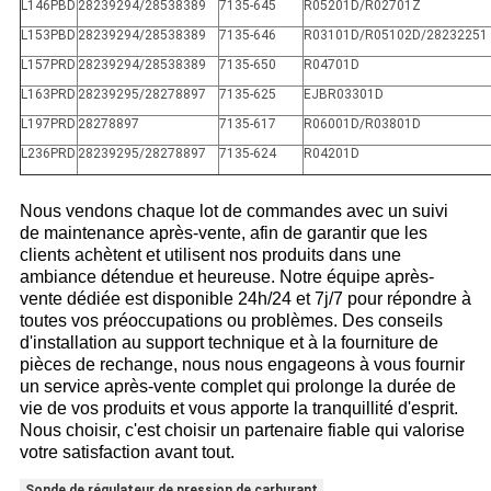
L146PBD
28239294/28538389
7135-645
R05201D/R02701Z
L153PBD
28239294/28538389
7135-646
R03101D/R05102D/28232251
L157PRD
28239294/28538389
7135-650
R04701D
L163PRD
28239295/28278897
7135-625
EJBR03301D
L197PRD
28278897
7135-617
R06001D/R03801D
L236PRD
28239295/28278897
7135-624
R04201D
Nous vendons chaque lot de commandes avec un suivi
de maintenance après-vente, afin de garantir que les
clients achètent et utilisent nos produits dans une
ambiance détendue et heureuse. Notre équipe après-
vente dédiée est disponible 24h/24 et 7j/7 pour répondre à
toutes vos préoccupations ou problèmes. Des conseils
d'installation au support technique et à la fourniture de
pièces de rechange, nous nous engageons à vous fournir
un service après-vente complet qui prolonge la durée de
vie de vos produits et vous apporte la tranquillité d'esprit.
Nous choisir, c'est choisir un partenaire fiable qui valorise
votre satisfaction avant tout.
Sonde de régulateur de pression de carburant