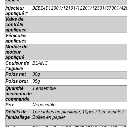
BEBE4D12001/12101/12201/12301/37001/42
Injecteur
appliqué #
Valve de
contrôle
appliquée
Véhicules
appliqués
Modèle de
moteur
appliqué
Couleur de
BLANC
l'aiguille
Poids net
30g
Poids brut
35g
Quantité
1 ensemble
minimum de
commande
Prix :
Négociable
Détails de
1pc / tubes en plastique, 10pcs / 1 ensemble /
l'emballage
Boîtes en papier
: