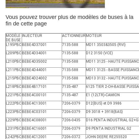
Vous pouvez trouver plus de modèles de buses à la
fin de cette page
MODÈLE
INJECTEUR
ACTIONNEUR
MOTEUR
DE BUSE
L195PBC
BEBE4D37001
7135-588
MD11 3503&3505 (RVI)
L209PBC
BEBE4D34001
7135-588
D12 3150 (VCE)
L210PBC
BEBE4D35002
7135-588
MD11 3125 - HAUTE PUISSANC
L211PBC
BEBE4D44001
7135-588
MD11 3125 - BASSE PUISSANC
L215PBC
BEBE4D24002
7135-588
MD13 3132 - HAUTE PUISSAN
L218PBC
BEBE4B17101
7135-487
6125 TIER 2-OH-BASSE PUISS
L221PBC
BEBE4C00101
7135-487
E1 (12LTR)-CAMION
L222PBC
BEBE4C13001
7206-0379
D12(BUS) et D9 3986
L223PBC
BEBE4C03101
7206-0379
D9 3018 + 3918(BAS)
L229PBC
BEBE4C08001
7206-0435
D16 PENTA INDUSTRIAL G2+G
L231PBC
BEBE4C16001
7206-0379
D9 PENTA INDUSTRIAL G2
L242PBC
BEBE4C12001
7206-0372
JOHN DEERE RE255520