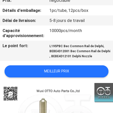
Prix:
négociable
VISITE
Détails d'emballage:
1pc/tube, 12pcs/box
DE
L'USINE
Délai de livraison:
5-8 jours de travail
Capacité
10000pcs/month
d'approvisionnement:
CONTRÔLE
QUALITÉ
Le point fort:
,
L195PBC Bec Common Rail de Delphi
BEBE4D12001 Bec Common Rail de Delphi
,
BEBE4D12101 Delphi Nozzle
CONTACTEZ-
NOUS
MEILLEUR PRIX
NOUVELLES
LES
AFFAIRES