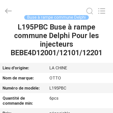
2026
WUXI
OTTO
AUTO
PARTS
Buse à rampe commune Delphi
CO.,LTD.
All
L195PBC Buse à rampe
À
Rights
Reserved.
commune Delphi Pour les
LA
injecteurs
MAISON
BEBE4D12001/12101/12201
PRODUITS
Lieu d'origine:
LA CHINE
À
Nom de marque:
OTTO
PROPOS
Numéro de modèle:
L195PBC
DE
Quantité de
6pcs
NOUS
commande min: