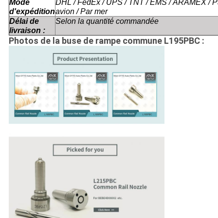
Mode
DHL / FedEx / UPS / TNT / EMS / ARAMEX / P
d'expédition
avion / Par mer
Délai de
Selon la quantité commandée
livraison :
Photos de la buse de rampe commune L195PBC :