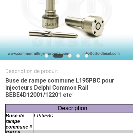
PLAN
DU
SITE
PRIVACY
POLICY
Description de produit
Buse de rampe commune L195PBC pour
injecteurs Delphi Common Rail
BEBE4D12001/12201 etc
Description
L195PBC
Buse de
rampe
commune #
OEM #