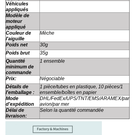
Véhicules
appliqués
Modèle de
moteur
appliqué
Couleur de
Mèche
l'aiguille
Poids net
30g
Poids brut
35g
Quantité
1 ensemble
minimum de
commande
Prix:
Négociable
Détails de
1 pièce/tubes en plastique, 10 pièces/1
l'emballage :
ensemble/boîtes en papier
Mode
DHL/FedEx/UPS/TNT/EMS/ARAMEX/par
d'expédition
avion/par mer
Délai de
Selon la quantité commandée
livraison: