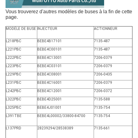
Vous trouverez d'autres modèles de buses à la fin de cette
page.
MODÈLE DE BUSE
INJECTEUR
ACTIONNEUR
L218PBC
BEBE4B17101
7135-487
L221PBC
BEBE4C00101
7135-487
L222PBC
BEBE4C13001
7206-0379
L223PBC
BEBE4C03101
7206-0379
L229PBC
BEBE4C08001
7206-0435
L231PBC
BEBE4C16001
7206-0379
L242PBC
BEBE4C12001
7206-0372
L322PBC
BEBE4D25001
7135-588
L325PBC
BEBE4J01001
7135-754
L391TBE
BEBE4L00002/33800-84700
7135-754
L137PRD
28239294/28538389
7135-661