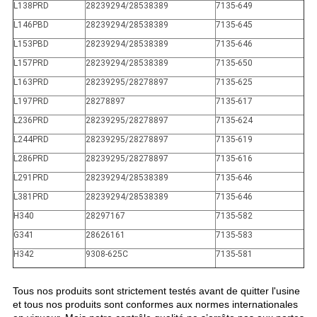
L138PRD
28239294/28538389
7135-649
L146PBD
28239294/28538389
7135-645
L153PBD
28239294/28538389
7135-646
L157PRD
28239294/28538389
7135-650
L163PRD
28239295/28278897
7135-625
L197PRD
28278897
7135-617
L236PRD
28239295/28278897
7135-624
L244PRD
28239295/28278897
7135-619
L286PRD
28239295/28278897
7135-616
L291PRD
28239294/28538389
7135-646
L381PRD
28239294/28538389
7135-646
H340
28297167
7135-582
G341
28626161
7135-583
H342
9308-625C
7135-581
Tous nos produits sont strictement testés avant de quitter l'usine
et tous nos produits sont conformes aux normes internationales