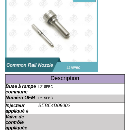
Description
Buse à rampe
L215PBC
commune
Numéro OEM
L215PBC
Injecteur
BEBE4D08002
appliqué #
Valve de
contrôle
appliquée