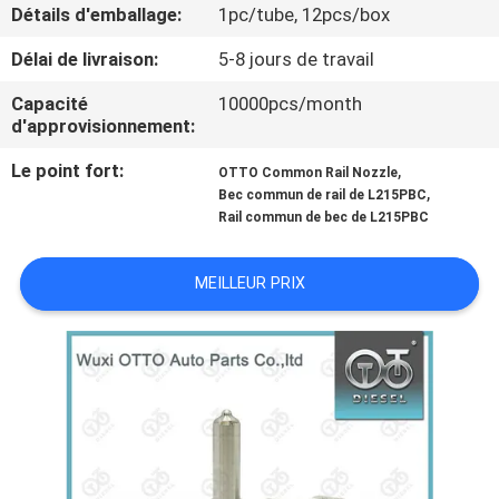
VISITE
Détails d'emballage:
1pc/tube, 12pcs/box
DE
Délai de livraison:
5-8 jours de travail
L'USINE
Capacité
10000pcs/month
d'approvisionnement:
CONTRÔLE
Le point fort:
,
OTTO Common Rail Nozzle
,
Bec commun de rail de L215PBC
QUALITÉ
Rail commun de bec de L215PBC
CONTACTEZ-
MEILLEUR PRIX
NOUS
NOUVELLES
LES
AFFAIRES