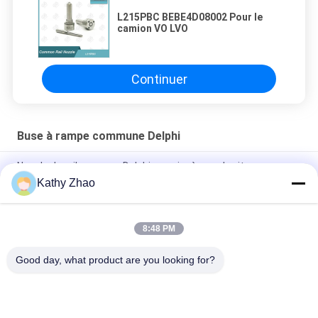
L215PBC BEBE4D08002 Pour le
camion VO LVO
Continuer
Buse à rampe commune Delphi
Nozzle de rail commun Delphi en acier à grande vitesse
L194PBC pour BEBE4D24003 avec finition en argent
Kathy Zhao
L215PBC BEBE4D08002 Pour le camion VO LVO
8:48 PM
L349PRD Delphi Common Rail Nozzle OEM à grande vitesse
pour injecteur R06001D
Good day, what product are you looking for?
Catégories populaires
Tous