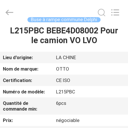
2026
WUXI
OTTO
AUTO
PARTS
Buse à rampe commune Delphi
CO.,LTD.
All
L215PBC BEBE4D08002 Pour
À
Rights
Reserved.
le camion VO LVO
LA
MAISON
Lieu d'origine:
LA CHINE
PRODUITS
Nom de marque:
OTTO
Certification:
CE ISO
À
Numéro de modèle:
L215PBC
PROPOS
Quantité de
6pcs
DE
commande min:
NOUS
Prix:
négociable