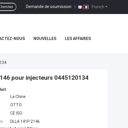
Demande de soumission
|
French
Chercher
ACTEZ-NOUS
NOUVELLES
LES AFFAIRES
0134
146 pour injecteurs 0445120134
uit:
La Chine
OTTO
CE ISO
e:
DLLA 141P 2146