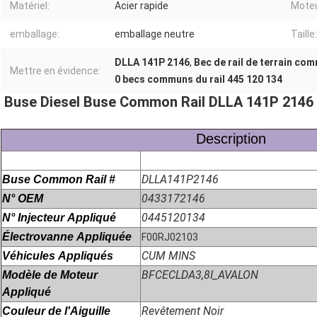
Matériel:
Acier rapide
Moteu
emballage:
emballage neutre
Taille:
DLLA 141P 2146
,
Bec de rail de terrain co
Mettre en évidence:
0 becs communs du rail 445 120 134
Buse Diesel Buse Common Rail DLLA 141P 2146
Description
DLLA141P2146
Buse Common Rail #
0433172146
N° OEM
0445120134
N° Injecteur Appliqué
Électrovanne Appliquée
F00RJ02103
CUM MINS
Véhicules Appliqués
BFCECLDA3,8I_AVALON
Modèle de Moteur
Appliqué
Revêtement Noir
Couleur de l'Aiguille