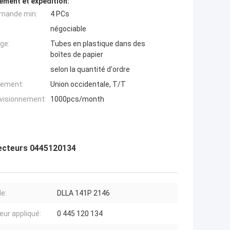
ement et expédition:
mande min:
4 PCs
négociable
ge:
Tubes en plastique dans des
boîtes de papier
selon la quantité d'ordre
iement:
Union occidentale, T/T
ovisionnement:
1000pcs/month
ecteurs 0445120134
e:
DLLA 141P 2146
eur appliqué:
0 445 120 134