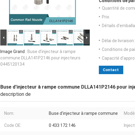
Conditions de pai
Quantité de com
Prix:
Détails d'emballa
Délai de livraison:
Conditions de pa
Image Grand :
Buse d'injecteur à rampe
commune DLLA141P2146 pour injecteurs
Capacité d'appr
0445120134
Contact
Buse d'injecteur à rampe commune DLLA141P2146 pour inj
description de
Nom:
Buse d'injecteur à rampe commune
Modèl
Code OE:
0 433 172 146
Inject