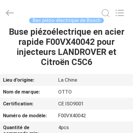
2026
WUXI
OTTO
AUTO
PARTS
Bec piézo-électrique de Bosch
CO.,LTD.
All
Buse piézoélectrique en acier
À
Rights
Reserved.
rapide F00VX40042 pour
LA
injecteurs LANDROVER et
MAISON
Citroën C5C6
PRODUITS
Lieu d'origine:
La Chine
À
Nom de marque:
OTTO
PROPOS
Certification:
CE ISO9001
DE
Numéro de modèle:
F00VX40042
NOUS
Quantité de
4pcs