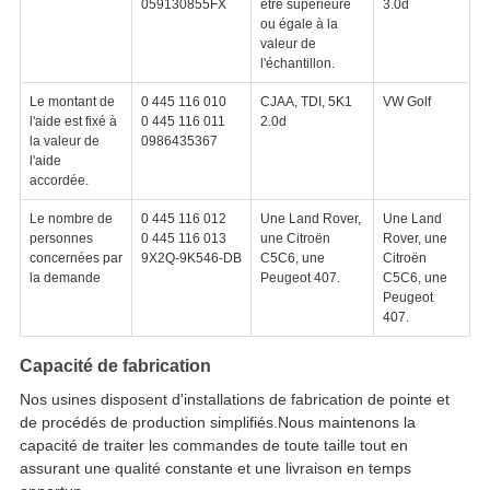
059130855FX
être supérieure
3.0d
ou égale à la
valeur de
l'échantillon.
Le montant de
0 445 116 010
CJAA, TDI, 5K1
VW Golf
l'aide est fixé à
0 445 116 011
2.0d
la valeur de
0986435367
l'aide
accordée.
Le nombre de
0 445 116 012
Une Land Rover,
Une Land
personnes
0 445 116 013
une Citroën
Rover, une
concernées par
9X2Q-9K546-DB
C5C6, une
Citroën
la demande
Peugeot 407.
C5C6, une
Peugeot
407.
Capacité de fabrication
Nos usines disposent d'installations de fabrication de pointe et
de procédés de production simplifiés.Nous maintenons la
capacité de traiter les commandes de toute taille tout en
assurant une qualité constante et une livraison en temps