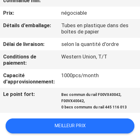
commande min:
VISITE
Prix:
négociable
DE
L'USINE
Détails d'emballage:
Tubes en plastique dans des
boîtes de papier
Délai de livraison:
selon la quantité d'ordre
CONTRÔLE
QUALITÉ
Conditions de
Western Union, T/T
paiement:
Capacité
1000pcs/month
CONTACTEZ-
d'approvisionnement:
NOUS
Le point fort:
,
Bec commun du rail F00VX40042
,
F00VX40042
NOUVELLES
0 becs communs du rail 445 116 013
MEILLEUR PRIX
LES
AFFAIRES