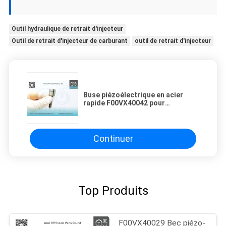
Outil hydraulique de retrait d'injecteur
Outil de retrait d'injecteur de carburant
outil de retrait d'injecteur
Buse piézoélectrique en acier
rapide F00VX40042 pour
injecteurs LANDROVER et Citroën
C5C6
Continuer
Top Produits
F00VX40029 Bec piézo-