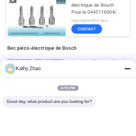
électrique de Bosch
Pour le 0445116004/
0445116005/
négociable MOQ:4pcs
0445116029
CONTACT
Bec piézo-électrique de Bosch
F00VX50083 / F00 VX 50083 Injecteur piézoélectrique diesel
pour injecteurs 0445120302 / 303
Kathy Zhao
F00VX50038 / F00 VX 50038 Buse piézo pour injecteurs
6:55 PM
F00VX40056 / F00 VX 40056 Injecteur piézoélectrique pour
injecteur 0445116033
Good day, what product are you looking for?
Catégories populaires
Tous
Bec Common Rail 
Buse À Rampe 