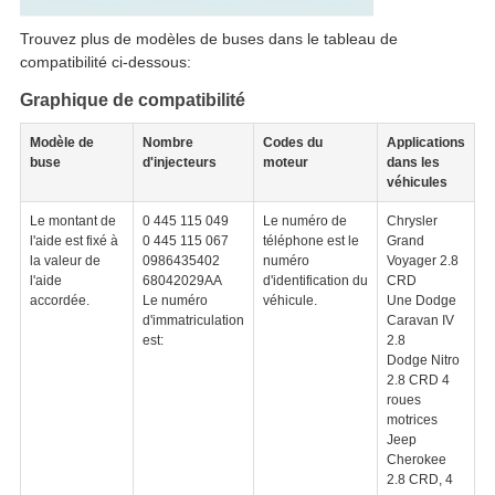
Trouvez plus de modèles de buses dans le tableau de
compatibilité ci-dessous:
Graphique de compatibilité
Modèle de
Nombre
Codes du
Applications
buse
d'injecteurs
moteur
dans les
véhicules
Le montant de
0 445 115 049
Le numéro de
Chrysler
l'aide est fixé à
0 445 115 067
téléphone est le
Grand
la valeur de
0986435402
numéro
Voyager 2.8
l'aide
68042029AA
d'identification du
CRD
accordée.
Le numéro
véhicule.
Une Dodge
d'immatriculation
Caravan IV
est:
2.8
Dodge Nitro
2.8 CRD 4
roues
motrices
Jeep
Cherokee
2.8 CRD, 4