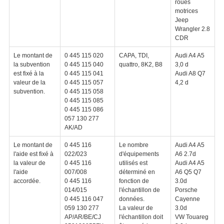
roues
motrices
Jeep
Wrangler 2.8
CDR
Le montant de
0 445 115 020
CAPA, TDI,
Audi A4 A5
la subvention
0 445 115 040
quattro, 8K2, B8
3,0 d
est fixé à la
0 445 115 041
Audi A8 Q7
valeur de la
0 445 115 057
4,2 d
subvention.
0 445 115 058
0 445 115 085
0 445 115 086
057 130 277
AK/AD
Le montant de
0 445 116
Le nombre
Audi A4 A5
l'aide est fixé à
022/023
d'équipements
A6 2.7d
la valeur de
0 445 116
utilisés est
Audi A4 A5
l'aide
007/008
déterminé en
A6 Q5 Q7
accordée.
0 445 116
fonction de
3.0d
014/015
l'échantillon de
Porsche
0 445 116 047
données.
Cayenne
059 130 277
La valeur de
3.0d
AP/AR/BE/CJ
l'échantillon doit
VW Touareg