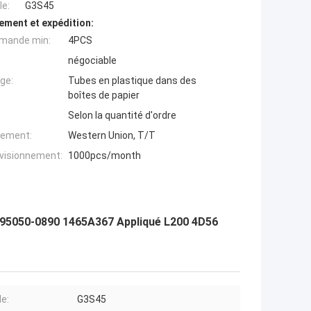
e:
G3S45
ement et expédition:
mande min:
4PCS
négociable
ge:
Tubes en plastique dans des
boîtes de papier
Selon la quantité d'ordre
iement:
Western Union, T/T
ovisionnement:
1000pcs/month
r 295050-0890 1465A367 Appliqué L200 4D56
e:
G3S45