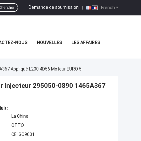
Demande de soumission
|
French
Chercher
ACTEZ-NOUS
NOUVELLES
LES AFFAIRES
5A367 Appliqué L200 4D56 Moteur EURO 5
our injecteur 295050-0890 1465A367
uit:
La Chine
OTTO
CE ISO9001