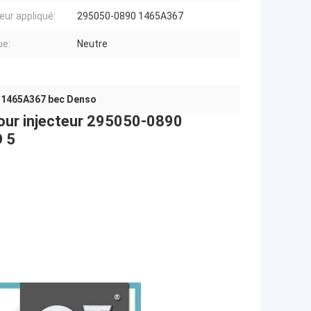
eur appliqué:
295050-0890 1465A367
ue:
Neutre
,
1465A367 bec Denso
pour injecteur 295050-0890
 5