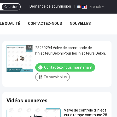
Demande de soumission
|
French
Chercher
E QUALITÉ
CONTACTEZ-NOUS
NOUVELLES
28239294 Valve de commande de
l'injecteur Delphi Pour les injecteurs Delphi
EJBR02401Z/02901D etc.
Contactez-nous maintenant
En savoir plus
Vidéos connexes
Valve de contrôle d'inject
eur à rampe commune 28