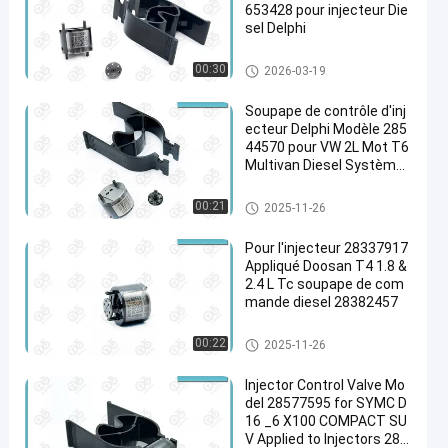
653428 pour injecteur Die
sel Delphi
Soupape de commande d'injec
00:30
2026-03-19
teur Delphi
Soupape de contrôle d'inj
ecteur Delphi Modèle 285
44570 pour VW 2L Mot T6
Multivan Diesel Système
Common Rail
Soupape de commande d'injec
00:21
2025-11-26
teur Delphi
Pour l'injecteur 28337917
Appliqué Doosan T4 1.8 &
2.4 L Tc soupape de com
mande diesel 28382457
Soupape de commande d'injec
00:22
2025-11-26
teur Delphi
Injector Control Valve Mo
del 28577595 for SYMC D
16 _6 X100 COMPACT SU
V Applied to Injectors 283