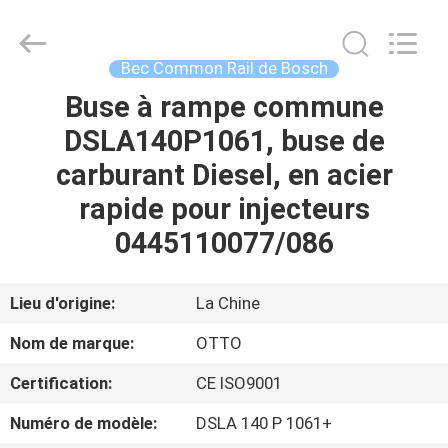
2026
WUXI
OTTO
AUTO
PARTS
Bec Common Rail de Bosch
CO.,LTD.
All
Buse à rampe commune
À
Rights
Reserved.
DSLA140P1061, buse de
LA
carburant Diesel, en acier
MAISON
rapide pour injecteurs
PRODUITS
0445110077/086
À
Lieu d'origine:
La Chine
PROPOS
Nom de marque:
OTTO
DE
Certification:
CE ISO9001
NOUS
Numéro de modèle:
DSLA 140 P 1061+