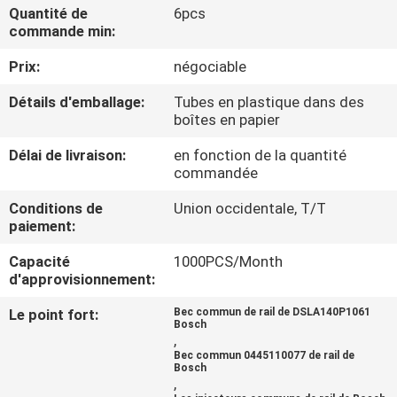
VISITE
Quantité de
6pcs
commande min:
DE
Prix:
négociable
L'USINE
Détails d'emballage:
Tubes en plastique dans des
boîtes en papier
CONTRÔLE
Délai de livraison:
en fonction de la quantité
QUALITÉ
commandée
Conditions de
Union occidentale, T/T
CONTACTEZ-
paiement:
NOUS
Capacité
1000PCS/Month
d'approvisionnement:
NOUVELLES
Le point fort:
Bec commun de rail de DSLA140P1061
Bosch
,
Bec commun 0445110077 de rail de
LES
Bosch
,
AFFAIRES