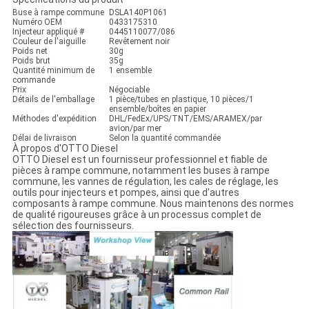
Buse à rampe commune
DSLA140P1061
Numéro OEM
0433175310
Injecteur appliqué #
0445110077/086
Couleur de l'aiguille
Revêtement noir
Poids net
30g
Poids brut
35g
Quantité minimum de
1 ensemble
commande
Prix
Négociable
Détails de l'emballage
1 pièce/tubes en plastique, 10 pièces/1
ensemble/boîtes en papier
Méthodes d'expédition
DHL/FedEx/UPS/TNT/EMS/ARAMEX/par
avion/par mer
Délai de livraison
Selon la quantité commandée
À propos d'OTTO Diesel
OTTO Diesel est un fournisseur professionnel et fiable de
pièces à rampe commune, notamment les buses à rampe
commune, les vannes de régulation, les cales de réglage, les
outils pour injecteurs et pompes, ainsi que d'autres
composants à rampe commune. Nous maintenons des normes
de qualité rigoureuses grâce à un processus complet de
sélection des fournisseurs.