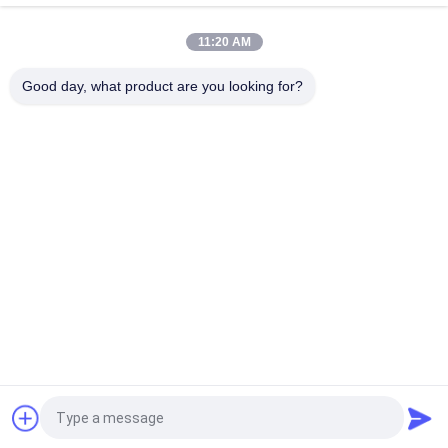
injecteurs 0445120134
11:20 AM
DSLA150P1438 Buse commune de rail 0433175425 Pour
pièces de moteur diesel automobile
Good day, what product are you looking for?
Catégories populaires
Tous
Bec Common Rail 
Buse À Rampe 
De Denso
Commune Delphi
Bec Piézo-
Bec De Siemens 
Électrique De Bosch
VDO
Bec Common Rail 
Buse D'injection De 
De Bosch
Rail Commun
Soupape De 
Soupape De 
Commande 
Commande 
D'injecteur Denso
D'injecteur Delphi
Demandez un devis