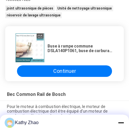
joint ultrasonique de pièces
Unité de nettoyage ultrasonique
réservoir de lavage ultrasonique
Buse à rampe commune
DSLA140P1061, buse de carburant
Diesel, en acier rapide pour
injecteurs 0445110077/086
Continuer
Bec Common Rail de Bosch
Pour le moteur à combustion électrique, le moteur de
combustion électrique doit être équipé d'un moteur de
combustion électrique à combustion.
Kathy Zhao
Buse d'injecteur à rampe commune DLLA141P2146 pour