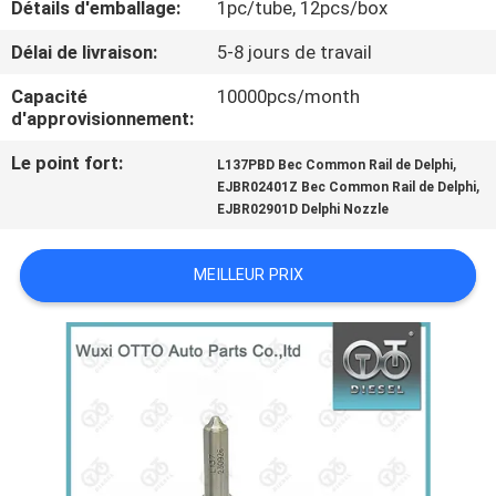
Détails d'emballage:
1pc/tube, 12pcs/box
VISITE
DE
Délai de livraison:
5-8 jours de travail
L'USINE
Capacité
10000pcs/month
d'approvisionnement:
CONTRÔLE
Le point fort:
,
L137PBD Bec Common Rail de Delphi
,
EJBR02401Z Bec Common Rail de Delphi
QUALITÉ
EJBR02901D Delphi Nozzle
CONTACTEZ-
MEILLEUR PRIX
NOUS
NOUVELLES
LES
AFFAIRES