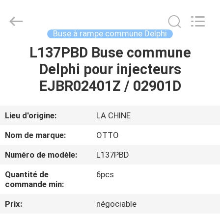
2026
WUXI
OTTO
AUTO
PARTS
Buse à rampe commune Delphi
CO.,LTD.
All
L137PBD Buse commune
À
Rights
Reserved.
Delphi pour injecteurs
LA
EJBR02401Z / 02901D
MAISON
PRODUITS
Lieu d'origine:
LA CHINE
Nom de marque:
OTTO
À
Numéro de modèle:
L137PBD
PROPOS
Quantité de
6pcs
DE
commande min:
NOUS
Prix:
négociable