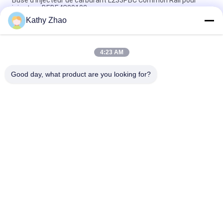
Buse d'injecteur de carburant L233PBC Common Rail pour
injecteur BEBE4C09102
Kathy Zhao
L481PRH Buse commune pour injecteur 28384645 SYMC
appliqué D22 _6
4:23 AM
Buse d'injecteur Common Rail L363PRD pour injecteur
28231462
Good day, what product are you looking for?
Catégories populaires
Tous
Bec Common Rail 
Buse À Rampe 
De Denso
Commune Delphi
Bec Piézo-
Bec De Siemens 
Électrique De Bosch
VDO
Bec Common Rail 
Buse D'injection De 
De Bosch
Rail Commun
Soupape De 
Soupape De 
Commande 
Commande 