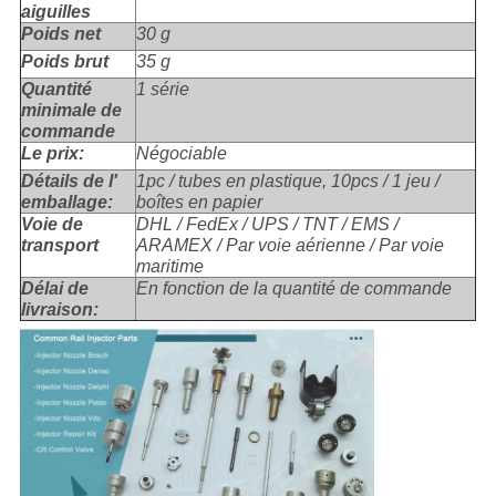
aiguilles
Poids net
30 g
Poids brut
35 g
Quantité
1 série
minimale de
commande
Le prix:
Négociable
Détails de l'
1pc / tubes en plastique, 10pcs / 1 jeu /
emballage:
boîtes en papier
Voie de
DHL / FedEx / UPS / TNT / EMS /
transport
ARAMEX / Par voie aérienne / Par voie
maritime
Délai de
En fonction de la quantité de commande
livraison: