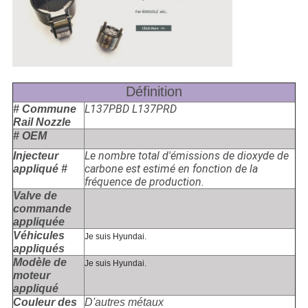
Définition
L137PBD L137PRD
# Commune
Rail Nozzle
# OEM
Le nombre total d'émissions de dioxyde de
Injecteur
carbone est estimé en fonction de la
appliqué #
fréquence de production.
Valve de
commande
appliquée
Véhicules
Je suis Hyundai.
appliqués
Modèle de
Je suis Hyundai.
moteur
appliqué
Couleur des
D'autres métaux