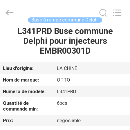
2026
WUXI
OTTO
AUTO
PARTS
Buse à rampe commune Delphi
CO.,LTD.
All
L341PRD Buse commune
À
Rights
Reserved.
Delphi pour injecteurs
LA
EMBR00301D
MAISON
PRODUITS
Lieu d'origine:
LA CHINE
Nom de marque:
OTTO
À
Numéro de modèle:
L341PRD
PROPOS
Quantité de
6pcs
DE
commande min:
NOUS
Prix:
négociable