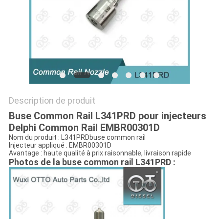
PLAN
DU
SITE
PRIVACY
Description de produit
POLICY
Buse Common Rail L341PRD pour injecteurs
Delphi Common Rail EMBR00301D
Nom du produit : L
341PRD
buse common rail
Injecteur appliqué :
EMBR00301D
Avantage : haute qualité à prix raisonnable, livraison rapide
Photos de la buse common rail L341PRD :