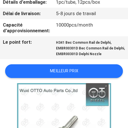
Détails d'emballage:
1pc/tube, 12pcs/box
VISITE
DE
Délai de livraison:
5-8 jours de travail
L'USINE
Capacité
10000pcs/month
d'approvisionnement:
CONTRÔLE
Le point fort:
,
H341 Bec Common Rail de Delphi
,
EMBR00301D Bec Common Rail de Delphi
QUALITÉ
EMBR00301D Delphi Nozzle
CONTACTEZ-
MEILLEUR PRIX
NOUS
NOUVELLES
LES
AFFAIRES