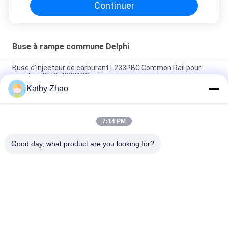
Continuer
Buse à rampe commune Delphi
Buse d'injecteur de carburant L233PBC Common Rail pour
injecteur BEBE4C09102
Kathy Zhao
L481PRH Buse commune pour injecteur 28384645 SYMC
appliqué D22 _6
7:14 PM
Buse d'injecteur Common Rail L363PRD pour injecteur
28231462
Good day, what product are you looking for?
Catégories populaires
Tous
Bec Common Rail 
Buse À Rampe 
De Denso
Commune Delphi
Bec Piézo-
Bec De Siemens 