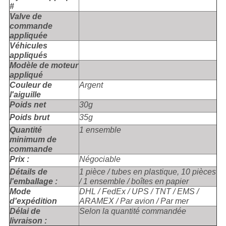
#
Valve de
commande
appliquée
Véhicules
appliqués
Modèle de moteur
appliqué
Couleur de
Argent
l'aiguille
Poids net
30g
Poids brut
35g
Quantité
1 ensemble
minimum de
commande
Prix :
Négociable
Détails de
1 pièce / tubes en plastique, 10 pièces
l'emballage :
/ 1 ensemble / boîtes en papier
Mode
DHL / FedEx / UPS / TNT / EMS /
d'expédition
ARAMEX / Par avion / Par mer
Délai de
Selon la quantité commandée
livraison :