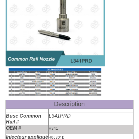
Description
Buse Common
L341PRD
Rail #
OEM #
H341
Injecteur appliqué
R00301D