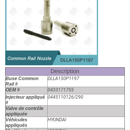
Description
DLLA150P1197
Buse Common
Rail #
0433171755
OEM #
0445110126/290
Injecteur appliqué
#
Valve de contrôle
appliquée
HYUNDAI
Véhicules
appliqués