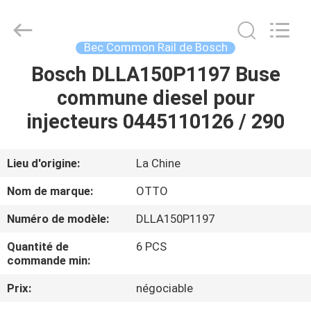
2026
WUXI
OTTO
AUTO
PARTS
Bec Common Rail de Bosch
CO.,LTD.
All
Bosch DLLA150P1197 Buse
À
Rights
Reserved.
commune diesel pour
LA
injecteurs 0445110126 / 290
MAISON
PRODUITS
Lieu d'origine:
La Chine
Nom de marque:
OTTO
À
Numéro de modèle:
DLLA150P1197
PROPOS
Quantité de
6 PCS
DE
commande min:
NOUS
Prix:
négociable