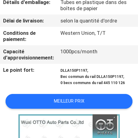
Détails d'emballage:
Tubes en plastique dans des
VISITE
boîtes de papier
DE
Délai de livraison:
selon la quantité d'ordre
L'USINE
Conditions de
Western Union, T/T
paiement:
CONTRÔLE
Capacité
1000pcs/month
QUALITÉ
d'approvisionnement:
Le point fort:
,
DLLA150P1197
CONTACTEZ-
,
Bec commun du rail DLLA150P1197
0 becs communs du rail 445 110 126
NOUS
MEILLEUR PRIX
NOUVELLES
LES
AFFAIRES