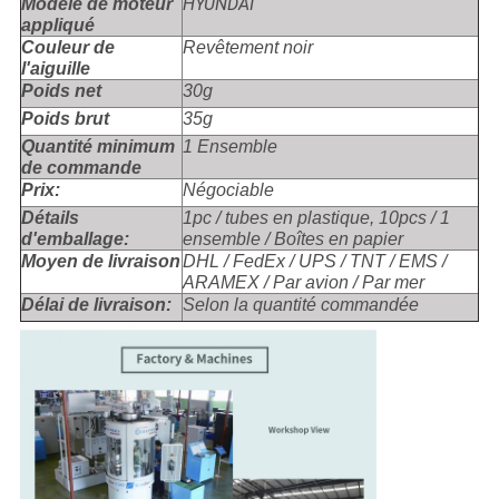
HYUNDAI
Modèle de moteur
appliqué
Couleur de
Revêtement noir
l'aiguille
Poids net
30g
Poids brut
35g
Quantité minimum
1 Ensemble
de commande
Prix:
Négociable
Détails
1pc / tubes en plastique, 10pcs / 1
d'emballage:
ensemble / Boîtes en papier
Moyen de livraison
DHL / FedEx / UPS / TNT / EMS /
ARAMEX / Par avion / Par mer
Délai de livraison:
Selon la quantité commandée