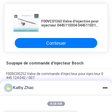
F00VC01363 Valve d'injection pour
injecteur 0445110304 0445110317
0445110482 Parties du système
de carburant
Continuer
Soupape de commande d'injecteur Bosch
F00RC00252 Valve de commande d'injecteur pour injecteur 0
445 124 042 / 007
Kathy Zhao
Résistance à la combustion des moteurs à essence
Ensemble de soupape de commande d'injecteur Common Rail
F00VC01538 Soupape de commande d'injecteur F 00V C01
9:18 AM
538 Convient pour injecteur 0 445 110 653/ 654 Application
JAGUAR