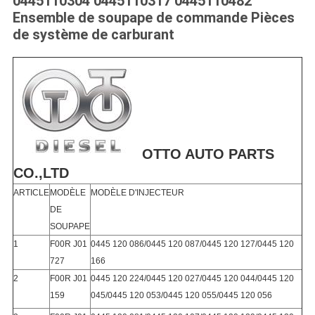
0445110304 0445110317 0445110482
Ensemble de soupape de commande Pièces
de système de carburant
OTTO AUTO PARTS
CO.,LTD
ARTICLE
MODÈLE
MODÈLE D'INJECTEUR
DE
SOUPAPE
1
F00R J01
0445 120 086/0445 120 087/0445 120 127/0445 120
727
166
2
F00R J01
0445 120 224/0445 120 027/0445 120 044/0445 120
159
045/0445 120 053/0445 120 055/0445 120 056