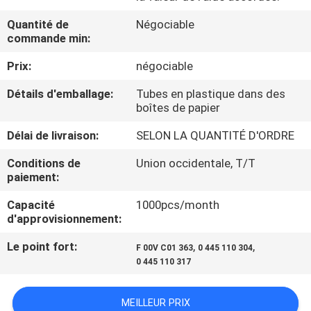
VISITE
Quantité de
Négociable
DE
commande min:
L'USINE
Prix:
négociable
Détails d'emballage:
Tubes en plastique dans des
CONTRÔLE
boîtes de papier
QUALITÉ
Délai de livraison:
SELON LA QUANTITÉ D'ORDRE
Conditions de
Union occidentale, T/T
CONTACTEZ-
paiement:
NOUS
Capacité
1000pcs/month
d'approvisionnement:
NOUVELLES
Le point fort:
,
,
F 00V C01 363
0 445 110 304
0 445 110 317
LES
MEILLEUR PRIX
AFFAIRES