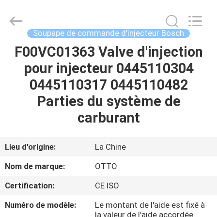
2026
WUXI
OTTO
AUTO
PARTS
Soupape de commande d'injecteur Bosch
CO.,LTD.
All
F00VC01363 Valve d'injection
À
Rights
Reserved.
pour injecteur 0445110304
LA
0445110317 0445110482
MAISON
Parties du système de
PRODUITS
carburant
À
Lieu d'origine:
La Chine
PROPOS
Nom de marque:
OTTO
DE
Certification:
CE ISO
NOUS
Numéro de modèle:
Le montant de l'aide est fixé à
la valeur de l'aide accordée.