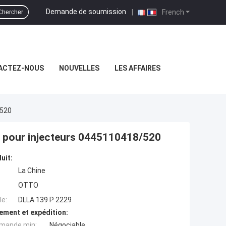
Demande de soumission
|
French
Chercher
ACTEZ-NOUS
NOUVELLES
LES AFFAIRES
/520
pour injecteurs 0445110418/520
uit:
La Chine
OTTO
e:
DLLA 139 P 2229
ement et expédition:
mande min:
Négociable