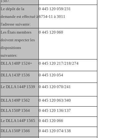
1507.
Le dépôt de la
0 445 120 059/231
demande est effectué à
6754-11 à 3011
l'adresse suivante:
Les États membres
0 445 120 060
doivent respecter les
dispositions
suivantes:
DLLA 148P 1524+
0 445 120 217/218/274
DLLA 143P 1536
0 445 120 054
Le DLLA 144P 1539
0 445 120 070/241
DLLA 149P 1562
0 445 120 063/340
DLLA 150P 1564
0 445 120 136/137
Le DLLA 144P 1565
0 445 120 066
DLLA 150P 1566
0 445 120 074/138