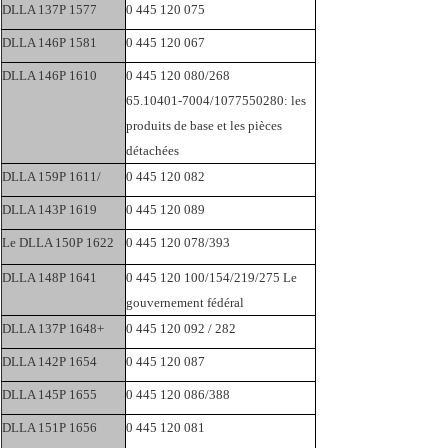
DLLA 137P 1577
0 445 120 075
DLLA 146P 1581
0 445 120 067
DLLA 146P 1610
0 445 120 080/268
65.10401-7004/1077550280: les
produits de base et les pièces
détachées
DLLA 159P 1611/
0 445 120 082
DLLA 143P 1619
0 445 120 089
Le DLLA 150P 1622
0 445 120 078/393
DLLA 148P 1641
0 445 120 100/154/219/275 Le
gouvernement fédéral
DLLA 137P 1648+
0 445 120 092 / 282
DLLA 142P 1654
0 445 120 087
DLLA 145P 1655
0 445 120 086/388
DLLA 151P 1656
0 445 120 081