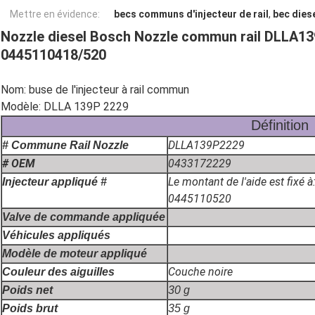
Mettre en évidence:
becs communs d'injecteur de rail
,
bec diese
Nozzle diesel Bosch Nozzle commun rail DLLA13
0445110418/520
Nom: buse de l'injecteur à rail commun
Modèle: DLLA 139P 2229
Définition
DLLA139P2229
# Commune Rail Nozzle
# OEM
0433172229
Le montant de l'aide est fixé à
Injecteur appliqué #
0445110520
Valve de commande appliquée
Véhicules appliqués
Modèle de moteur appliqué
Couche noire
Couleur des aiguilles
Poids net
30 g
Poids brut
35 g