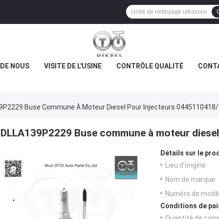
 DE NOUS
VISITE DE L'USINE
CONTRÔLE QUALITÉ
CONT
9P2229 Buse Commune À Moteur Diesel Pour Injecteurs 0445110418
DLLA139P2229 Buse commune à moteur diesel 
Détails sur le prod
Lieu d'origine:
Nom de marque:
Numéro de modèl
Conditions de pai
Quantité de com