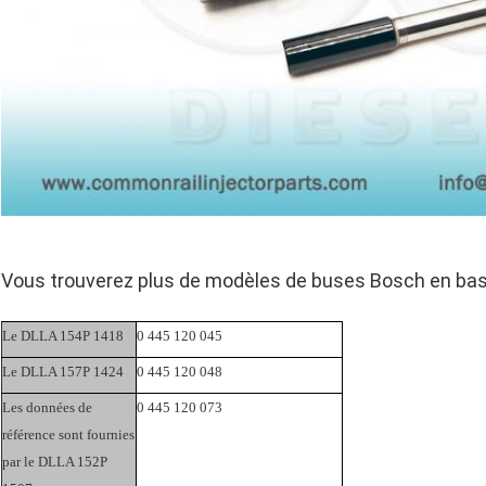
Vous trouverez plus de modèles de buses Bosch en bas
Le DLLA 154P 1418
0 445 120 045
Le DLLA 157P 1424
0 445 120 048
Les données de
0 445 120 073
référence sont fournies
par le DLLA 152P